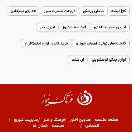
کاخ لبخند
دندان پزشکی
دریافت خسارت سیار
هدایای تبلیغاتی
آخرین اخبار لحظه ای
قیمت طلا امروز
انرژی خبر
کارخانه‌های تولید قطعات خودرو
خرید فالوور ارزان اینستاگرام
لوازم یدکی لباسشویی
ای پلنت
صفحه نخست
عناوین اخبار
فرهنگ و هنر
مدیریت شهری
اقتصادی
ورزشی
سلامت
استان ها