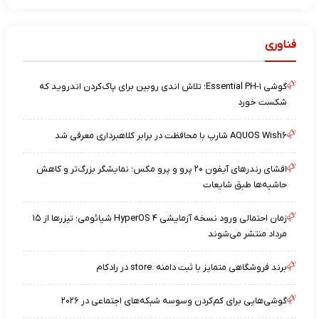
فناوری
گوشی Essential PH-۱؛ تلاش اندی روبین برای پاک‌کردن اندروید که
شکست خورد
AQUOS Wish۶ شارپ با محافظت در برابر کلاهبرداری معرفی شد
افشای رندرهای آیفون ۲۰ پرو و پرو مکس؛ نمایشگر بزرگ‌تر و کاهش
حاشیه‌ها طبق شایعات
زمان احتمالی ورود نسخه آزمایشی HyperOS ۴ شیائومی؛ تیزرها از ۱۵
مرداد منتشر می‌شوند
برند فروشگاهی متمایز با ثبت دامنه .store در رادکام
گوشی‌هایی برای کم‌کردن وسوسه شبکه‌های اجتماعی در ۲۰۲۶