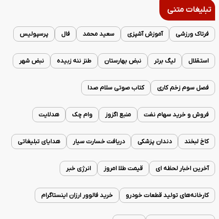
تبلیغات متنی
فرتاک ورزشی
آموزش آشپزی
سعید محمد
فال
پرسپولیس
استقلال
لیگ برتر
نبض بهارستان
طنز ننه زبیده
نبض شهر
فصل سوم زخم کاری
کتاب صوتی سلام صدا
فروش و خرید سهام نفت
منبع اگزوز
وام چک
هدلایت
کاخ لبخند
دندان پزشکی
دریافت خسارت سیار
هدایای تبلیغاتی
آخرین اخبار لحظه ای
قیمت طلا امروز
انرژی خبر
کارخانه‌های تولید قطعات خودرو
خرید فالوور ارزان اینستاگرام