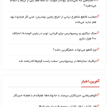
۱۲ اشتباهی که نمی‌گذارد پولدار شوید؛ آیا شما هم یکی از آن‌ها را انجام
می‌دهید؟
حمایت قاطع شاهرخ بیانی از اخراج رامین رضاییان؛ حتی اگر مارادونا بود
هم نباید می‌ماند
جنگ تراکتور و پرسپولیس برای قربانی؛ توپ در زمین الوحده/ اختلاف
۲۰۰ هزار دلاری
چرا کاهو می‌تواند خطرآفرین باشد؟
ترافیک ستاره‌ها در پرسپولیس؛ سمت راست قرمزها قدرتمند شد
آخرین اخبار
کوهپیمایی خبرنگاران بیرجند با خانواده‌ها؛ هم‌قدم با هفته خبرنگار
فال کائنات | فال کائنات جمعه ۱۶ مرداد ماه ۱۴۰۵