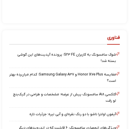
فناوری
شوک سامسونگ به کاربران S۲۳ FE؛ پرونده آپدیت‌های این گوشی
بسته شد!
مقایسه Honor X۷e Plus و Samsung Galaxy A۳۷؛ کدام میان‌رده بهتر
است؟
گلکسی A۱۸ سامسونگ پیش از عرضه؛ مشخصات و طراحی در گیک‌بنچ
لو رفت
آیفون اولترا تاشو با دو رنگ نقره‌ای و آبی تیره؛ جزئیات تازه
ویژگی‌های انحصاری سامسونگ: ۶ قابلیت که در اندرویدهای دیگر