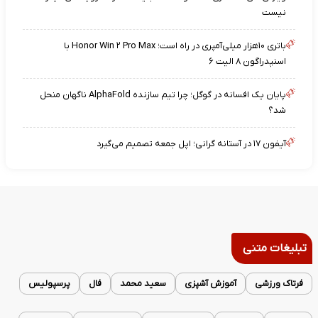
نیست
باتری ۱۰هزار میلی‌آمپری در راه است؛ Honor Win ۲ Pro Max با
اسنپدراگون ۸ الیت ۶
پایان یک افسانه در گوگل؛ چرا تیم سازنده AlphaFold ناگهان منحل
شد؟
آیفون ۱۷ در آستانه گرانی؛ اپل جمعه تصمیم می‌گیرد
تبلیغات متنی
فرتاک ورزشی
آموزش آشپزی
سعید محمد
فال
پرسپولیس