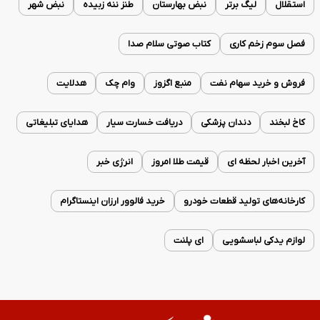
استقلال
لیگ برتر
نبض بهارستان
طنز ننه زبیده
نبض شهر
فصل سوم زخم کاری
کتاب صوتی سلام صدا
فروش و خرید سهام نفت
منبع اگزوز
وام چک
هدلایت
کاخ لبخند
دندان پزشکی
دریافت خسارت سیار
هدایای تبلیغاتی
آخرین اخبار لحظه ای
قیمت طلا امروز
انرژی خبر
کارخانه‌های تولید قطعات خودرو
خرید فالوور ارزان اینستاگرام
لوازم یدکی لباسشویی
ای پلنت