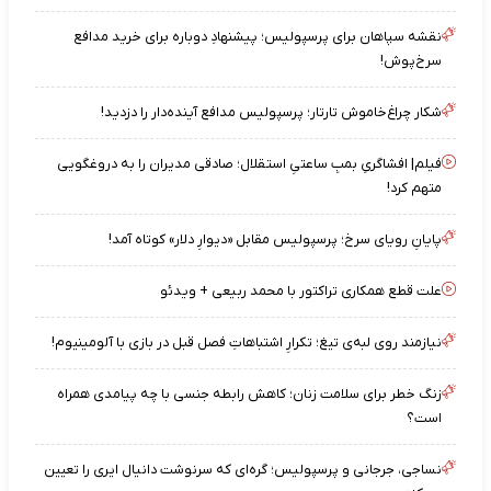
نقشه‌ سپاهان برای پرسپولیس؛ پیشنهادِ دوباره برای خرید مدافع
سرخ‌پوش!
شکار چراغ‌خاموش تارتار؛ پرسپولیس مدافع آینده‌دار را دزدید!
فیلم| افشاگریِ بمبِ ساعتیِ استقلال؛ صادقی مدیران را به دروغگویی
متهم کرد!
پایانِ رویای سرخ؛ پرسپولیس مقابل «دیوارِ دلار» کوتاه آمد!
علت قطع همکاری تراکتور با محمد ربیعی + ویدئو
نیازمند روی لبه‌ی تیغ؛ تکرارِ اشتباهاتِ فصل قبل در بازی با آلومینیوم!
زنگ خطر برای سلامت زنان؛ کاهش رابطه جنسی با چه پیامدی همراه
است؟
نساجی، جرجانی و پرسپولیس؛ گره‌ای که سرنوشت دانیال ایری را تعیین