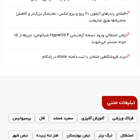
افشای رندرهای آیفون ۲۰ پرو و پرو مکس؛ نمایشگر بزرگ‌تر و کاهش
حاشیه‌ها طبق شایعات
زمان احتمالی ورود نسخه آزمایشی HyperOS ۴ شیائومی؛ تیزرها از ۱۵
مرداد منتشر می‌شوند
برند فروشگاهی متمایز با ثبت دامنه .store در رادکام
تبلیغات متنی
فرتاک ورزشی
آموزش آشپزی
سعید محمد
فال
پرسپولیس
استقلال
لیگ برتر
نبض بهارستان
طنز ننه زبیده
نبض شهر