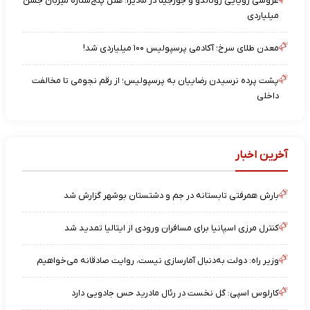
عروسی رویایی رونالدو و جورجینا در مادیرا؛ هتل پنج‌ستاره میزبان جشن
میلیاردی
معدن طلای سرخ؛ آکادمی پرسپولیس ۱۰۰ میلیاردی شد!
پشت پرده نرسیدن رضاییان به پرسپولیس؛ از رقم نجومی تا مخالفت
داخلی
آخرین اخبار
بارش همرفتی تابستانه در جم و دشتستان بوشهر گزارش شد
کنترل مرزی اسپانیا برای مسافران ورودی از ایتالیا تمدید شد
وزیر راه: دولت به‌دنبال آمارسازی نیست، روایت صادقانه می‌خواهیم
کارلوس اسپی: گل نخست در رئال مادرید حس جادویی دارد