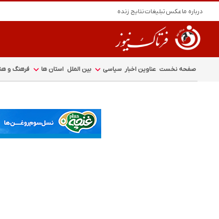
درباره ما
عکس
تبلیغات
نتایج زنده
صفحه نخست
عناوین اخبار
سیاسی
بین الملل
استان ها
فرهنگ و هنر