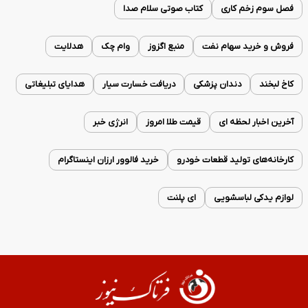
فصل سوم زخم کاری
کتاب صوتی سلام صدا
فروش و خرید سهام نفت
منبع اگزوز
وام چک
هدلایت
کاخ لبخند
دندان پزشکی
دریافت خسارت سیار
هدایای تبلیغاتی
آخرین اخبار لحظه ای
قیمت طلا امروز
انرژی خبر
کارخانه‌های تولید قطعات خودرو
خرید فالوور ارزان اینستاگرام
لوازم یدکی لباسشویی
ای پلنت