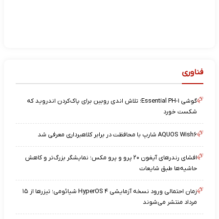
فناوری
گوشی Essential PH-۱؛ تلاش اندی روبین برای پاک‌کردن اندروید که
شکست خورد
AQUOS Wish۶ شارپ با محافظت در برابر کلاهبرداری معرفی شد
افشای رندرهای آیفون ۲۰ پرو و پرو مکس؛ نمایشگر بزرگ‌تر و کاهش
حاشیه‌ها طبق شایعات
زمان احتمالی ورود نسخه آزمایشی HyperOS ۴ شیائومی؛ تیزرها از ۱۵
مرداد منتشر می‌شوند