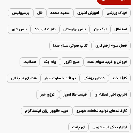
فرتاک ورزشی
آموزش آشپزی
سعید محمد
فال
پرسپولیس
استقلال
لیگ برتر
نبض بهارستان
طنز ننه زبیده
نبض شهر
فصل سوم زخم کاری
کتاب صوتی سلام صدا
فروش و خرید سهام نفت
منبع اگزوز
وام چک
هدلایت
کاخ لبخند
دندان پزشکی
دریافت خسارت سیار
هدایای تبلیغاتی
آخرین اخبار لحظه ای
قیمت طلا امروز
انرژی خبر
کارخانه‌های تولید قطعات خودرو
خرید فالوور ارزان اینستاگرام
لوازم یدکی لباسشویی
ای پلنت