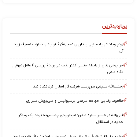
پربازدیدترین
زردچوبه؛ ادویه طلایی یا داروی معجزه‌گر؟ فواید و خطرات مصرف زیاد
آن
چرا برخی زنان از رابطه جنسی کمتر لذت می‌برند؟ بررسی ۴ عامل مهم از
نگاه علمی
رحمت‌الله سلیمی سرپرست شرکت گاز استان کرمانشاه شد
غلامرضا رضایی؛ مهاجم سرعتی پرسپولیس و ملی‌پوش شیرازی
قلی‌زاده در مسیر ستاره شدن؛ میداوودی پشت‌پرده تولد یک وینگر
جدید در استقلال
حمایت قاطع شاهرخ بیانی از اخراج رامین رضاییان؛ حتی اگر مارادونا بود