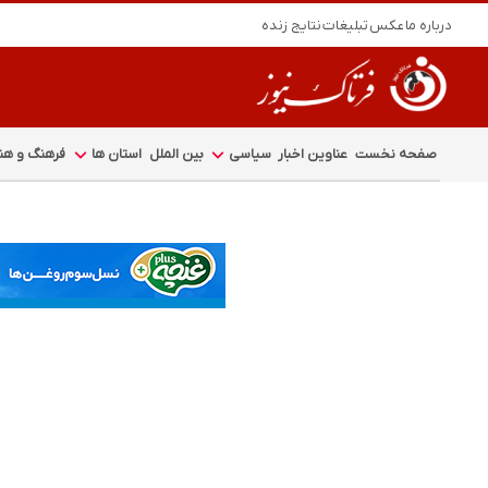
درباره ما
عکس
تبلیغات
نتایج زنده
صفحه نخست
عناوین اخبار
سیاسی
بین الملل
استان ها
فرهنگ و هنر