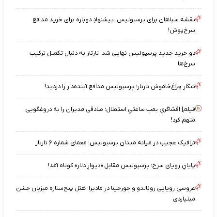
نقشه‌ سپاهان برای پرسپولیس؛ پیشنهادِ دوباره برای خرید مدافع
سرخ‌پوش!
دو خرید جدید پرسپولیس نهایی شد؛ تارتار به دنبال تکمیل ترکیب
سرخ‌ها
شکار چراغ‌خاموش تارتار؛ پرسپولیس مدافع آینده‌دار را دزدید!
فیلم| افشاگریِ بمبِ ساعتیِ استقلال؛ صادقی مدیران را به دروغگویی
متهم کرد!
ترافیک عجیب در میانه میدان پرسپولیس؛ معمای شماره ۶ تارتار
پایانِ رویای سرخ؛ پرسپولیس مقابل «دیوارِ دلار» کوتاه آمد!
عروسی رویایی رونالدو و جورجینا در مادیرا؛ هتل پنج‌ستاره میزبان جشن
میلیاردی