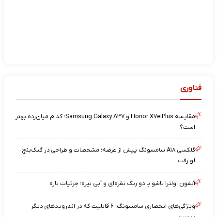
فناوری
مقایسه Honor X۷e Plus و Samsung Galaxy A۳۷؛ کدام میان‌رده بهتر
است؟
گلکسی A۱۸ سامسونگ پیش از عرضه؛ مشخصات و طراحی در گیک‌بنچ
لو رفت
آیفون اولترا تاشو با دو رنگ نقره‌ای و آبی تیره؛ جزئیات تازه
ویژگی‌های انحصاری سامسونگ: ۶ قابلیت که در اندرویدهای دیگر
نیست