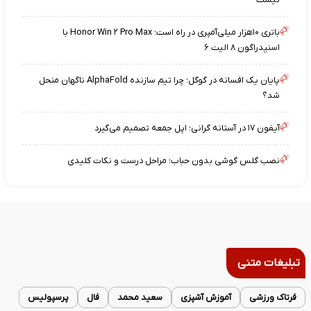
باتری ۱۰هزار میلی‌آمپری در راه است؛ Honor Win ۲ Pro Max با
اسنپدراگون ۸ الیت ۶
پایان یک افسانه در گوگل؛ چرا تیم سازنده AlphaFold ناگهان منحل
شد؟
آیفون ۱۷ در آستانه گرانی؛ اپل جمعه تصمیم می‌گیرد
نصب گلس گوشی بدون حباب؛ مراحل درست و نکات کلیدی
تبلیغات متنی
فرتاک ورزشی
آموزش آشپزی
سعید محمد
فال
پرسپولیس