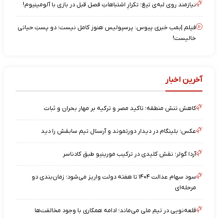
نیازمند روی لبه‌ی تیغ؛ تکرارِ اشتباهاتِ فصل قبل در بازی با آلومینیوم!
فیلم |بمب خبری پیوس: پرسپولیس هنوز کامل نیست؛ دو پستِ حیاتی
خالیست!
آخرین اخبار
کاهش تنش منطقه؛ تاکید مصر و ترکیه بر مهار بحران و ثبات
عکس؛ بلینگام در دیدار دورتموند و آرسنال تیم سابقش را دید
آردا گولر؛ نقش کلیدی در ترکیب مورینیو طبق کادناسر
سود سهام عدالت ۱۴۰۴ تا هفته دولت واریز می‌شود؛ زمان‌بندی دو
مرحله‌ای
قلعه‌نویی در تیم ملی می‌ماند؛ ادامه همکاری با وجود مخالفت‌ها