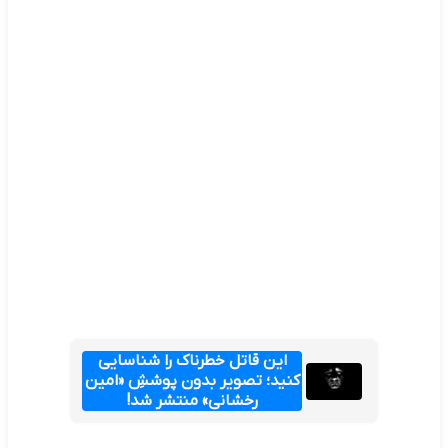
این قاتل خطرناک را شناسایی
کنید؛ تصویر بدون پوششِ «امین
رخشانی» منتشر شد!