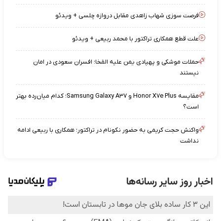
فرصت سوزی شهاب زاهدی مقابل دروازه چلسی + ویدئو
علت قطع همکاری تراکتور با محمد ربیعی + ویدئو
حملات موشکی و پهپادی یمن علیه المَخا؛ افسران سعودی در امان
نیستند
مقایسه Honor X۷e Plus و Samsung Galaxy A۳۷؛ کدام میان‌رده بهتر
است؟
واکنش حجت کریمی به حضور نکونام در تراکتور؛ همکاری با ربیعی ادامه
نداشت