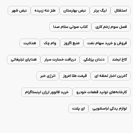
استقلال
لیگ برتر
نبض بهارستان
طنز ننه زبیده
نبض شهر
فصل سوم زخم کاری
کتاب صوتی سلام صدا
فروش و خرید سهام نفت
منبع اگزوز
وام چک
هدلایت
کاخ لبخند
دندان پزشکی
دریافت خسارت سیار
هدایای تبلیغاتی
آخرین اخبار لحظه ای
قیمت طلا امروز
انرژی خبر
کارخانه‌های تولید قطعات خودرو
خرید فالوور ارزان اینستاگرام
لوازم یدکی لباسشویی
ای پلنت