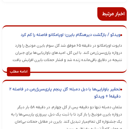
اخبار مرتبط
ویدئو / بازگشت دیرهنگام بایرن؛ اوپامکانو فاصله را کم کرد
دایوت اوپامکانو در دقیقه ۶۵ موفق شد گل سوم بایرن مونیخ را وارد
دروازه پاری‌سن‌ژرمن کند. با این گل، امیدهای باواریایی‌ها برای جبران
نتیجه در دقایق باقی‌مانده زنده شد و فشار حملات بایرن افزایش یافت.
ادامه مطلب
تحقیر باوارایی‌ها با دبل دمبله؛ گل پنجم پاری‌سن‌ژرمن در فاصله ۲
دقیقه! + ویدئو
عثمان دمبله تنها دو دقیقه پس از گل چهارم، در دقیقه ۵۸ بار دیگر
دروازه بایرن مونیخ را باز کرد تا با ثبت یک دبل، پیروزی پاریسی‌ها را به
یک جشنواره گل تمام‌عیار تبدیل کند. بایرن در مقابل حملات بی‌امان
میهمان کاملاً تسلیم به نظر می‌رسد.