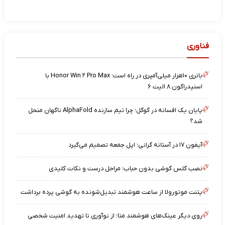
فناوری
باتری ۱۰هزار میلی‌آمپری در راه است؛ Honor Win ۲ Pro Max با
اسنپدراگون ۸ الیت ۶
پایان یک افسانه در گوگل؛ چرا تیم سازنده AlphaFold ناگهان منحل
شد؟
آیفون ۱۷ در آستانه گرانی؛ اپل جمعه تصمیم می‌گیرد
نصب گلس گوشی بدون حباب؛ مراحل درست و نکات کلیدی
پتنت موتورولا از ساعت هوشمند تبدیل‌شونده به گوشی پرده برداشت
روی دیگر عینک‌های هوشمند متا؛ از نوآوری تا تهدید امنیت شخصی