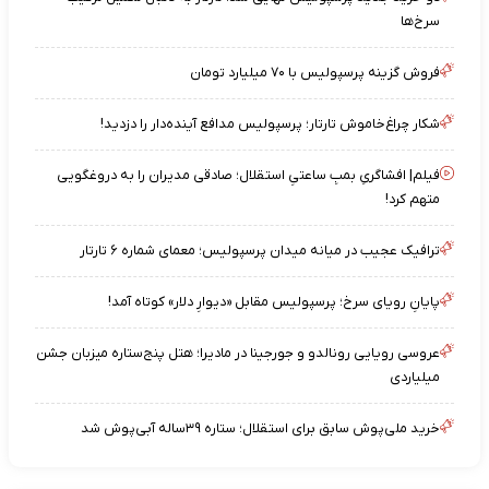
سرخ‌ها
فروش گزینه پرسپولیس با ۷۰ میلیارد تومان
شکار چراغ‌خاموش تارتار؛ پرسپولیس مدافع آینده‌دار را دزدید!
فیلم| افشاگریِ بمبِ ساعتیِ استقلال؛ صادقی مدیران را به دروغگویی
متهم کرد!
ترافیک عجیب در میانه میدان پرسپولیس؛ معمای شماره ۶ تارتار
پایانِ رویای سرخ؛ پرسپولیس مقابل «دیوارِ دلار» کوتاه آمد!
عروسی رویایی رونالدو و جورجینا در مادیرا؛ هتل پنج‌ستاره میزبان جشن
میلیاردی
خرید ملی‌پوش سابق برای استقلال؛ ستاره ۳۹ساله آبی‌پوش شد