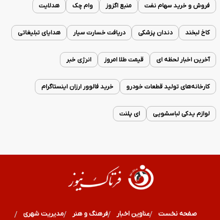
فروش و خرید سهام نفت
منبع اگزوز
وام چک
هدلایت
کاخ لبخند
دندان پزشکی
دریافت خسارت سیار
هدایای تبلیغاتی
آخرین اخبار لحظه ای
قیمت طلا امروز
انرژی خبر
کارخانه‌های تولید قطعات خودرو
خرید فالوور ارزان اینستاگرام
لوازم یدکی لباسشویی
ای پلنت
صفحه نخست
عناوین اخبار
فرهنگ و هنر
مدیریت شهری