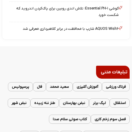
گوشی Essential PH-۱؛ تلاش اندی روبین برای پاک‌کردن اندروید که
شکست خورد
AQUOS Wish۶ شارپ با محافظت در برابر کلاهبرداری معرفی شد
تبلیغات متنی
فرتاک ورزشی
آموزش آشپزی
سعید محمد
فال
پرسپولیس
استقلال
لیگ برتر
نبض بهارستان
طنز ننه زبیده
نبض شهر
فصل سوم زخم کاری
کتاب صوتی سلام صدا