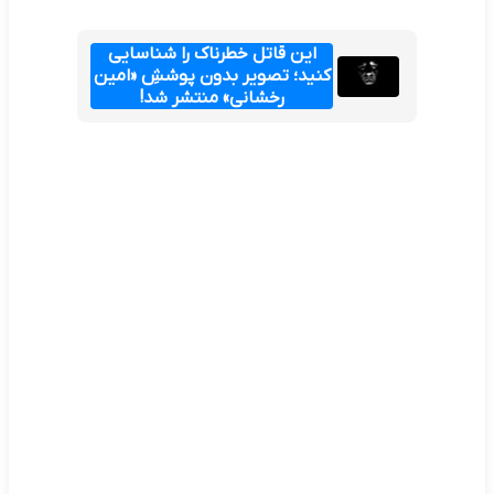
این قاتل خطرناک را شناسایی
کنید؛ تصویر بدون پوششِ «امین
رخشانی» منتشر شد!