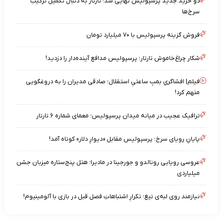
دو خرید جدید پرسپولیس نهایی شد؛ تارتار به دنبال تکمیل ترکیب
سرخ‌ها
فروش گزینه پرسپولیس با ۷۰ میلیارد تومان
شکار چراغ‌خاموش تارتار؛ پرسپولیس مدافع آینده‌دار را دزدید!
فیلم| افشاگریِ بمبِ ساعتیِ استقلال؛ صادقی مدیران را به دروغگویی
متهم کرد!
ترافیک عجیب در میانه میدان پرسپولیس؛ معمای شماره ۶ تارتار
پایانِ رویای سرخ؛ پرسپولیس مقابل «دیوارِ دلار» کوتاه آمد!
عروسی رویایی رونالدو و جورجینا در مادیرا؛ هتل پنج‌ستاره میزبان جشن
میلیاردی
نیازمند روی لبه‌ی تیغ؛ تکرارِ اشتباهاتِ فصل قبل در بازی با آلومینیوم!