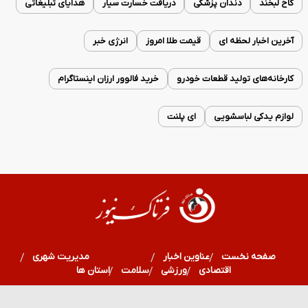
کاخ لبخند
دندان پزشکی
دریافت خسارت سیار
هدایای تبلیغاتی
آخرین اخبار لحظه ای
قیمت طلا امروز
انرژی خبر
کارخانه‌های تولید قطعات خودرو
خرید فالوور ارزان اینستاگرام
لوازم یدکی لباسشویی
ای پلنت
صفحه نخست
عناوین اخبار
فرهنگ و هنر
مدیریت شهری
اقتصادی
ورزشی
سلامت
استان ها