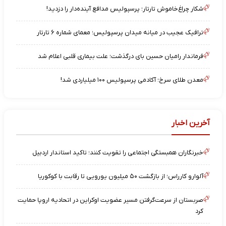
شکار چراغ‌خاموش تارتار؛ پرسپولیس مدافع آینده‌دار را دزدید!
ترافیک عجیب در میانه میدان پرسپولیس؛ معمای شماره ۶ تارتار
فرماندار رامیان حسین بای درگذشت؛ علت بیماری قلبی اعلام شد
معدن طلای سرخ؛ آکادمی پرسپولیس ۱۰۰ میلیاردی شد!
آخرین اخبار
خبرنگاران همبستگی اجتماعی را تقویت کنند؛ تاکید استاندار اردبیل
آلوارو کارراس؛ از بازگشت ۵۰ میلیون یورویی تا رقابت با کوکوریا
صربستان از سرعت‌گرفتن مسیر عضویت اوکراین در اتحادیه اروپا حمایت
کرد