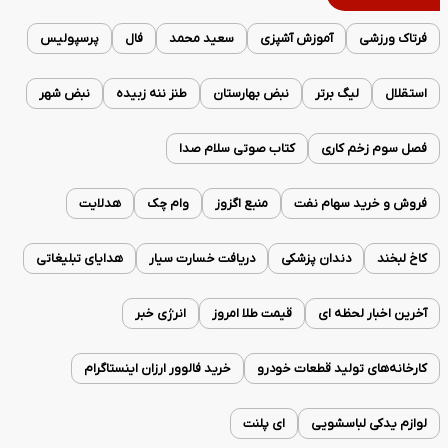
فرتاک ورزشی
آموزش آشپزی
سعید محمد
فال
پرسپولیس
استقلال
لیگ برتر
نبض بهارستان
طنز ننه زبیده
نبض شهر
فصل سوم زخم کاری
کتاب صوتی سلام صدا
فروش و خرید سهام نفت
منبع اگزوز
وام چک
هدلایت
کاخ لبخند
دندان پزشکی
دریافت خسارت سیار
هدایای تبلیغاتی
آخرین اخبار لحظه ای
قیمت طلا امروز
انرژی خبر
کارخانه‌های تولید قطعات خودرو
خرید فالوور ارزان اینستاگرام
لوازم یدکی لباسشویی
ای پلنت