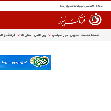
درباره ما
عکس
تبلیغات
نتایج زنده
صفحه نخست
عناوین اخبار
سیاسی
بین الملل
استان ها
فرهنگ و هنر