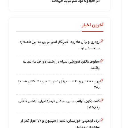
اگر مارادونا بود هم نباید می‌ماند
آخرین اخبار
رودری و رئال مادرید؛ خبرنگار اسپانیایی به پرز طعنه زد:
با نخریدن او...
سقوط بالگرد آموزشی سپاه در رشت؛ دو خدمه نجات
یافتند
پرونده نقل و انتقالات رئال مادرید؛ خریدها کامل شد یا
نه؟
گفت‌وگوی ترامپ با بن سلمان درباره ایران؛ تماس تلفنی
پنج‌شنبه
تردد اربعینی خوزستان؛ ثبت ۲ میلیون و ۱۷۰ هزار گذر از
شلمچه و چذابه