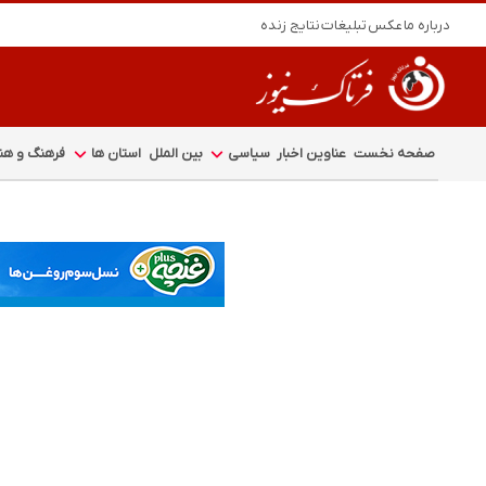
درباره ما
عکس
تبلیغات
نتایج زنده
صفحه نخست
عناوین اخبار
سیاسی
بین الملل
استان ها
فرهنگ و هنر