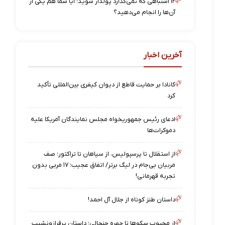
۱۲ اشتباهی که نمی‌گذارد پولدار شوید؛ آیا شما هم یکی از
آن‌ها را انجام می‌دهید؟
آخرین اخبار
کانادا بر حمایت قاطع از دیوان کیفری بین‌المللی تأکید
کرد
ادعای رئیس جمهوریخواه مجلس نمایندگان آمریکا علیه
دموکرات‌ها
از استقلال تا پرسپولیس، از سپاهان تا تراکتور؛ صف
مربیان بی‌جام در لیگ برتر/ اتفاق عجیب؛ ۱۷ مربی بدون
تجربه قهرمانی!
داستان طنز کوتاه از جلال آل احمد!
از محبوب سکوها تا چهره جنجالی؛ داستان پرفرازونشیب