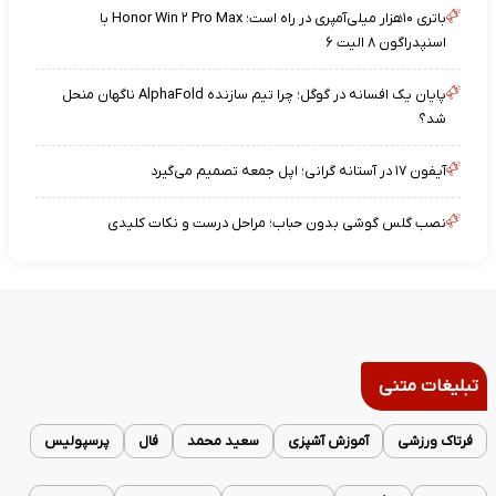
باتری ۱۰هزار میلی‌آمپری در راه است؛ Honor Win ۲ Pro Max با
اسنپدراگون ۸ الیت ۶
پایان یک افسانه در گوگل؛ چرا تیم سازنده AlphaFold ناگهان منحل
شد؟
آیفون ۱۷ در آستانه گرانی؛ اپل جمعه تصمیم می‌گیرد
نصب گلس گوشی بدون حباب؛ مراحل درست و نکات کلیدی
تبلیغات متنی
فرتاک ورزشی
آموزش آشپزی
سعید محمد
فال
پرسپولیس