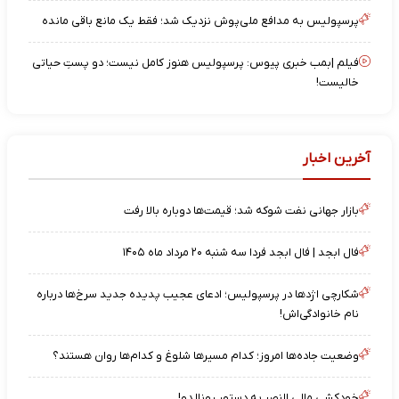
پرسپولیس به مدافع ملی‌پوش نزدیک شد؛ فقط یک مانع باقی مانده
فیلم |بمب خبری پیوس: پرسپولیس هنوز کامل نیست؛ دو پستِ حیاتی
خالیست!
آخرین اخبار
بازار جهانی نفت شوکه شد؛ قیمت‌ها دوباره بالا رفت
فال ابجد | فال ابجد فردا سه شنبه ۲۰ مرداد ماه ۱۴۰۵
شکارچی اژدها در پرسپولیس؛ ادعای عجیب پدیده جدید سرخ‌ها درباره
نام خانوادگی‌اش!
وضعیت جاده‌ها امروز؛ کدام مسیرها شلوغ و کدام‌ها روان هستند؟
خودکشی مالی النصر به دستور رونالدو!