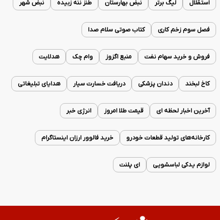
استقلال
لیگ برتر
نبض بهارستان
طنز ننه زبیده
نبض شهر
فصل سوم زخم کاری
کتاب صوتی سلام صدا
فروش و خرید سهام نفت
منبع اگزوز
وام چک
هدلایت
کاخ لبخند
دندان پزشکی
دریافت خسارت سیار
هدایای تبلیغاتی
آخرین اخبار لحظه ای
قیمت طلا امروز
انرژی خبر
کارخانه‌های تولید قطعات خودرو
خرید فالوور ارزان اینستاگرام
لوازم یدکی لباسشویی
ای پلنت