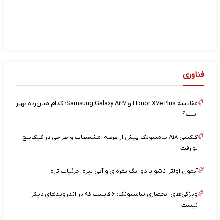
فناوری
مقایسه Honor X۷e Plus و Samsung Galaxy A۳۷؛ کدام میان‌رده بهتر
است؟
گلکسی A۱۸ سامسونگ پیش از عرضه؛ مشخصات و طراحی در گیک‌بنچ
لو رفت
آیفون اولترا تاشو با دو رنگ نقره‌ای و آبی تیره؛ جزئیات تازه
ویژگی‌های انحصاری سامسونگ: ۶ قابلیت که در اندرویدهای دیگر
نیست