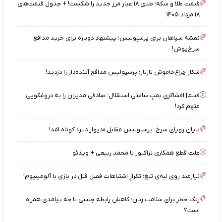
قیمت طلا و سکه؛ طلای ۱۸ عیار مرز جدید را شکست! + جدول قیمت‌های
۱۸ مرداد ۱۴۰۵
نقشه‌ سپاهان برای پرسپولیس؛ پیشنهادِ دوباره برای خرید مدافع
سرخ‌پوش!
شکار چراغ‌خاموش تارتار؛ پرسپولیس مدافع آینده‌دار را دزدید!
فیلم| افشاگریِ بمبِ ساعتیِ استقلال؛ صادقی مدیران را به دروغگویی
متهم کرد!
پایانِ رویای سرخ؛ پرسپولیس مقابل «دیوارِ دلار» کوتاه آمد!
علت قطع همکاری تراکتور با محمد ربیعی + ویدئو
نیازمند روی لبه‌ی تیغ؛ تکرارِ اشتباهاتِ فصل قبل در بازی با آلومینیوم!
زنگ خطر برای سلامت زنان؛ کاهش رابطه جنسی با چه پیامدی همراه
است؟