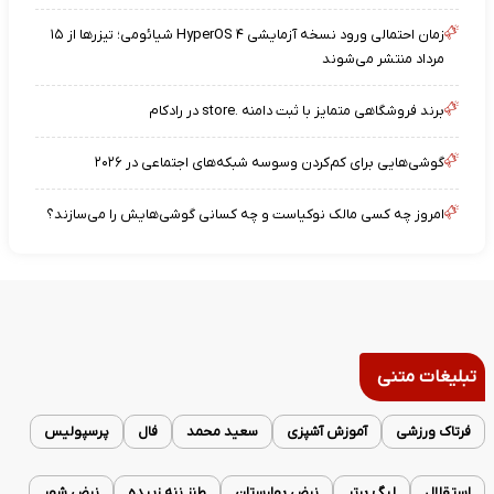
زمان احتمالی ورود نسخه آزمایشی HyperOS ۴ شیائومی؛ تیزرها از ۱۵
مرداد منتشر می‌شوند
برند فروشگاهی متمایز با ثبت دامنه .store در رادکام
گوشی‌هایی برای کم‌کردن وسوسه شبکه‌های اجتماعی در ۲۰۲۶
امروز چه کسی مالک نوکیاست و چه کسانی گوشی‌هایش را می‌سازند؟
تبلیغات متنی
فرتاک ورزشی
آموزش آشپزی
سعید محمد
فال
پرسپولیس
استقلال
لیگ برتر
نبض بهارستان
طنز ننه زبیده
نبض شهر