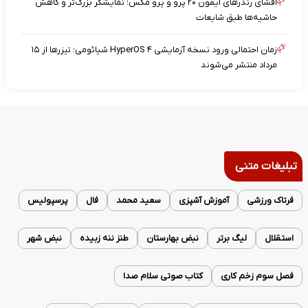
افشای رندرهای آیفون ۲۰ پرو و پرو مکس؛ نمایشگر بزرگ‌تر و کاهش
حاشیه‌ها طبق شایعات
زمان احتمالی ورود نسخه آزمایشی HyperOS ۴ شیائومی؛ تیزرها از ۱۵
مرداد منتشر می‌شوند
تبلیغات متنی
فرتاک ورزشی
آموزش آشپزی
سعید محمد
فال
پرسپولیس
استقلال
لیگ برتر
نبض بهارستان
طنز ننه زبیده
نبض شهر
فصل سوم زخم کاری
کتاب صوتی سلام صدا