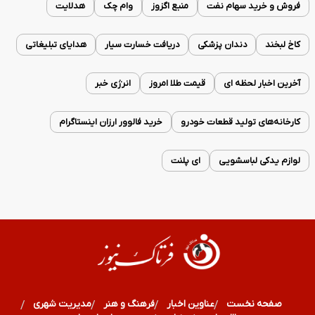
فروش و خرید سهام نفت
منبع اگزوز
وام چک
هدلایت
کاخ لبخند
دندان پزشکی
دریافت خسارت سیار
هدایای تبلیغاتی
آخرین اخبار لحظه ای
قیمت طلا امروز
انرژی خبر
کارخانه‌های تولید قطعات خودرو
خرید فالوور ارزان اینستاگرام
لوازم یدکی لباسشویی
ای پلنت
صفحه نخست
عناوین اخبار
فرهنگ و هنر
مدیریت شهری