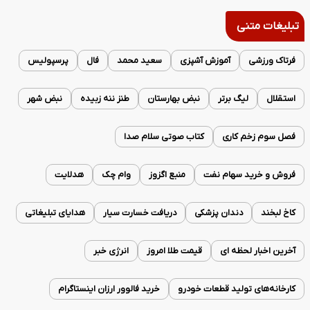
تبلیغات متنی
فرتاک ورزشی
آموزش آشپزی
سعید محمد
فال
پرسپولیس
استقلال
لیگ برتر
نبض بهارستان
طنز ننه زبیده
نبض شهر
فصل سوم زخم کاری
کتاب صوتی سلام صدا
فروش و خرید سهام نفت
منبع اگزوز
وام چک
هدلایت
کاخ لبخند
دندان پزشکی
دریافت خسارت سیار
هدایای تبلیغاتی
آخرین اخبار لحظه ای
قیمت طلا امروز
انرژی خبر
کارخانه‌های تولید قطعات خودرو
خرید فالوور ارزان اینستاگرام