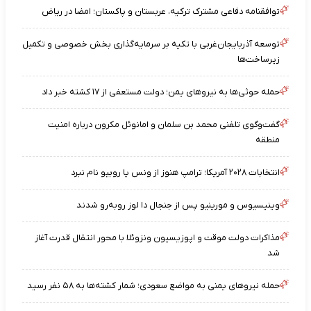
توافقنامه دفاعی مشترک ترکیه، عربستان و پاکستان؛ امضا در ریاض
توسعه آذربایجان‌غربی با تکیه بر سرمایه‌گذاری بخش خصوصی و تکمیل
زیرساخت‌ها
حمله حوثی‌ها به نیروهای یمن؛ دولت مستعفی از ۱۷ کشته خبر داد
گفت‌وگوی تلفنی محمد بن سلمان و امانوئل مکرون درباره امنیت
منطقه
انتخابات ۲۰۲۸ آمریکا؛ ترامپ هنوز از ونس یا روبیو نام نبرد
وینیسیوس و مورینیو پس از جنجال دا لوز رو‌به‌رو شدند
مذاکرات دولت موقت و اپوزیسیون ونزوئلا با محور انتقال قدرت آغاز
شد
حمله نیروهای یمنی به مواضع سعودی؛ شمار کشته‌ها به ۵۸ نفر رسید