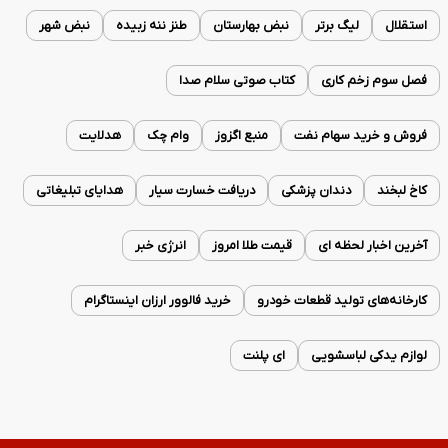
استقلال
لیگ برتر
نبض بهارستان
طنز ننه زبیده
نبض شهر
فصل سوم زخم کاری
کتاب صوتی سلام صدا
فروش و خرید سهام نفت
منبع اگزوز
وام چک
هدلایت
کاخ لبخند
دندان پزشکی
دریافت خسارت سیار
هدایای تبلیغاتی
آخرین اخبار لحظه ای
قیمت طلا امروز
انرژی خبر
کارخانه‌های تولید قطعات خودرو
خرید فالوور ارزان اینستاگرام
لوازم یدکی لباسشویی
ای پلنت