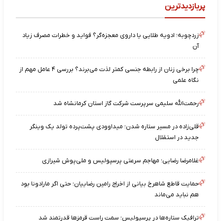
پربازدیدترین
زردچوبه؛ ادویه طلایی یا داروی معجزه‌گر؟ فواید و خطرات مصرف زیاد
آن
چرا برخی زنان از رابطه جنسی کمتر لذت می‌برند؟ بررسی ۴ عامل مهم از
نگاه علمی
رحمت‌الله سلیمی سرپرست شرکت گاز استان کرمانشاه شد
قلی‌زاده در مسیر ستاره شدن؛ میداوودی پشت‌پرده تولد یک وینگر
جدید در استقلال
غلامرضا رضایی؛ مهاجم سرعتی پرسپولیس و ملی‌پوش شیرازی
حمایت قاطع شاهرخ بیانی از اخراج رامین رضاییان؛ حتی اگر مارادونا بود
هم نباید می‌ماند
ترافیک ستاره‌ها در پرسپولیس؛ سمت راست قرمزها قدرتمند شد