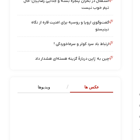
استقلال در بحران پنجره بسته و جدایی رضاییان؛ حال
تیم خوب نیست
گفت‌وگوی اروپا و روسیه برای امنیت قاره از نگاه
نینیستو
ارتباط باد سرد کولر و سرماخوردگی !
چین به ژاپن دربارهٔ گزینه هسته‌ای هشدار داد
عکس ها
ویدیوها