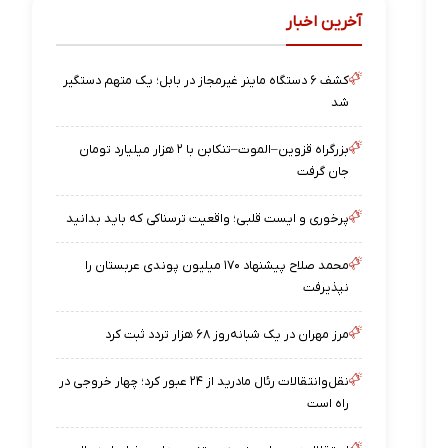
آخرین اخبار
کشف ۶ دستگاه ماینر غیرمجاز در بابل؛ یک متهم دستگیر
شد
بزرگراه قزوین–الموت–تنکابن با ۲ هزار میلیارد تومان
جان گرفت
پرخوری و ایست قلبی؛ واقعیت ترسناکی که باید بدانید
محمد صلاح پیشنهاد ۱۷۰ میلیون پوندی عربستان را
نپذیرفت
مرز مهران در یک شبانه‌روز ۶۸ هزار تردد ثبت کرد
نقل‌وانتقالات رئال مادرید از ۲۴ عبور کرد؛ چهار خروجی در
راه است