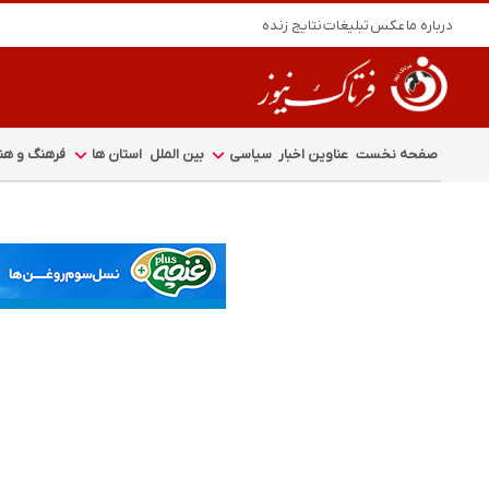
درباره ما
عکس
تبلیغات
نتایج زنده
صفحه نخست
عناوین اخبار
سیاسی
بین الملل
استان ها
فرهنگ و هنر