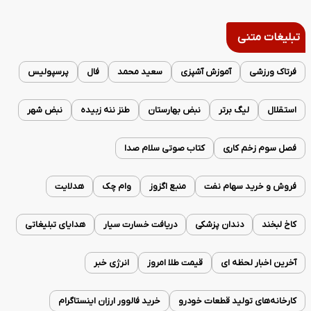
تبلیغات متنی
فرتاک ورزشی
آموزش آشپزی
سعید محمد
فال
پرسپولیس
استقلال
لیگ برتر
نبض بهارستان
طنز ننه زبیده
نبض شهر
فصل سوم زخم کاری
کتاب صوتی سلام صدا
فروش و خرید سهام نفت
منبع اگزوز
وام چک
هدلایت
کاخ لبخند
دندان پزشکی
دریافت خسارت سیار
هدایای تبلیغاتی
آخرین اخبار لحظه ای
قیمت طلا امروز
انرژی خبر
کارخانه‌های تولید قطعات خودرو
خرید فالوور ارزان اینستاگرام