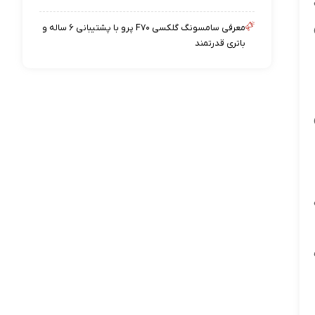
معرفی سامسونگ گلکسی F۷۰ پرو با پشتیبانی ۶ ساله و
باتری قدرتمند