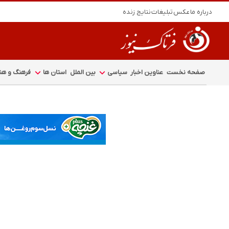
درباره ما
عکس
تبلیغات
نتایج زنده
صفحه نخست
عناوین اخبار
سیاسی
بین الملل
استان ها
فرهنگ و هنر