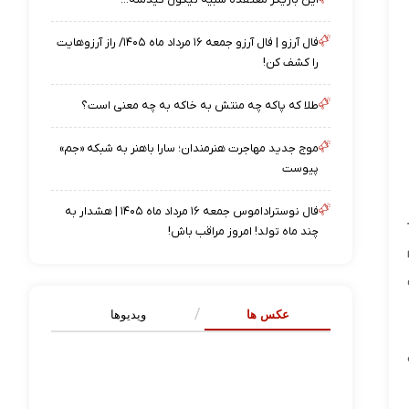
فال آرزو | فال آرزو جمعه ۱۶ مرداد ماه ۱۴۰۵/ راز آرزوهایت
را کشف کن!
طلا که پاکه چه منتش به خاکه به چه معنی است؟
موج جدید مهاجرت هنرمندان؛ سارا باهنر به شبکه «جم»
پیوست
فال نوستراداموس جمعه ۱۶ مرداد ماه ۱۴۰۵ | هشدار به
چند ماه تولد! امروز مراقب باش!
عکس ها
ویدیوها