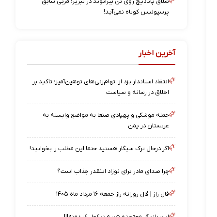
شلاق پانادیچ روی تن بیرانوند در تبریز؛ مربی سابق
پرسپولیس کوتاه نمی‌آید!
آخرین اخبار
انتقاد استاندار یزد از اتهام‌زنی‌های توهین‌آمیز؛ تاکید بر
اخلاق در رسانه و سیاست
حمله موشکی و پهپادی صنعا به مواضع وابسته به
عربستان در یمن
اگر درحال ترک سیگار هستید حتما این مطلب را بخوانید!
چرا صدای مادر برای نوزاد اینقدر جذاب است؟
فال راز | فال روزانه راز جمعه ۱۶ مرداد ماه ۱۴۰۵
این بازیگر معتقده شبیه نیکول کیدمنه!!!