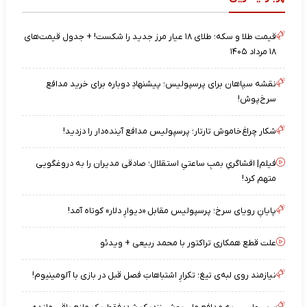
قیمت طلا و سکه؛ طلای ۱۸ عیار مرز جدید را شکست! + جدول قیمت‌های
۱۸ مرداد ۱۴۰۵
نقشه‌ سپاهان برای پرسپولیس؛ پیشنهادِ دوباره برای خرید مدافع
سرخ‌پوش!
شکار چراغ‌خاموش تارتار؛ پرسپولیس مدافع آینده‌دار را دزدید!
فیلم| افشاگریِ بمبِ ساعتیِ استقلال؛ صادقی مدیران را به دروغگویی
متهم کرد!
پایانِ رویای سرخ؛ پرسپولیس مقابل «دیوارِ دلار» کوتاه آمد!
علت قطع همکاری تراکتور با محمد ربیعی + ویدئو
نیازمند روی لبه‌ی تیغ؛ تکرارِ اشتباهاتِ فصل قبل در بازی با آلومینیوم!