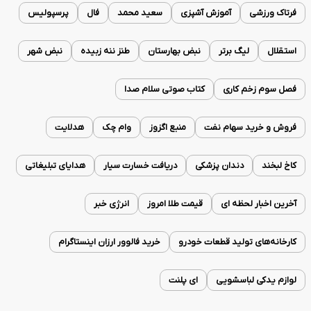
فرتاک ورزشی
آموزش آشپزی
سعید محمد
فال
پرسپولیس
استقلال
لیگ برتر
نبض بهارستان
طنز ننه زبیده
نبض شهر
فصل سوم زخم کاری
کتاب صوتی سلام صدا
فروش و خرید سهام نفت
منبع اگزوز
وام چک
هدلایت
کاخ لبخند
دندان پزشکی
دریافت خسارت سیار
هدایای تبلیغاتی
آخرین اخبار لحظه ای
قیمت طلا امروز
انرژی خبر
کارخانه‌های تولید قطعات خودرو
خرید فالوور ارزان اینستاگرام
لوازم یدکی لباسشویی
ای پلنت