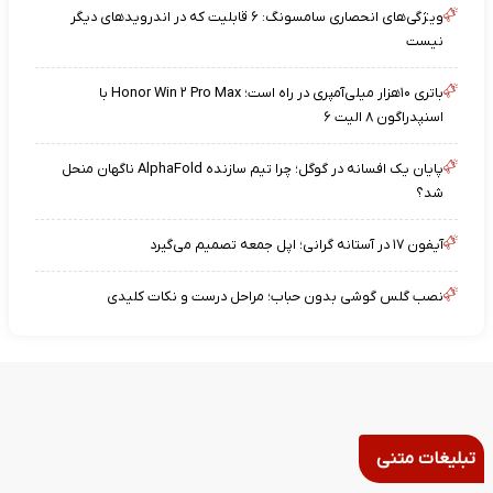
ویژگی‌های انحصاری سامسونگ: ۶ قابلیت که در اندرویدهای دیگر
نیست
باتری ۱۰هزار میلی‌آمپری در راه است؛ Honor Win ۲ Pro Max با
اسنپدراگون ۸ الیت ۶
پایان یک افسانه در گوگل؛ چرا تیم سازنده AlphaFold ناگهان منحل
شد؟
آیفون ۱۷ در آستانه گرانی؛ اپل جمعه تصمیم می‌گیرد
نصب گلس گوشی بدون حباب؛ مراحل درست و نکات کلیدی
تبلیغات متنی