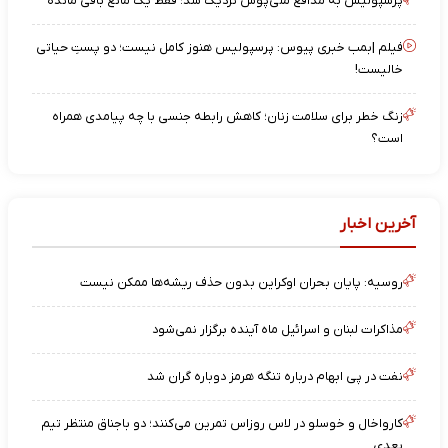
پرسپولیس به مدافع ملی‌پوش نزدیک شد؛ فقط یک مانع باقی مانده
فیلم |بمب خبری پیوس: پرسپولیس هنوز کامل نیست؛ دو پستِ حیاتی
خالیست!
زنگ خطر برای سلامت زنان؛ کاهش رابطه جنسی با چه پیامدی همراه
است؟
آخرین اخبار
روسیه: پایان بحران اوکراین بدون حذف ریشه‌ها ممکن نیست
مذاکرات لبنان و اسرائیل ماه آینده برگزار نمی‌شود
نفت در پی ابهام درباره تنگه هرمز دوباره گران شد
کارواخال و خوسلو در لاس روزاس تمرین می‌کنند؛ دو باجناق منتظر تیم
بعدی