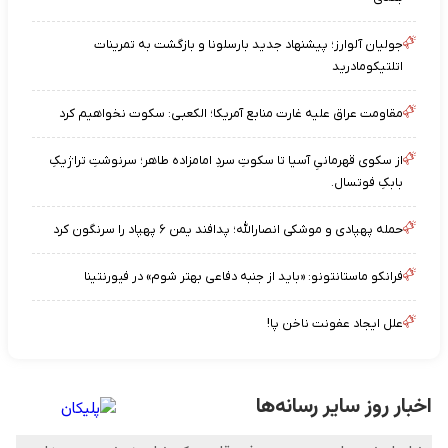
جولیان آلوارز؛ پیشنهاد جدید بارسلونا و بازگشت به تمرینات
اتلتیکومادرید
مقاومت عراق علیه غارت منابع آمریکا؛ الکعبی: سکوت نخواهیم کرد
از سکوی قهرمانیِ آسیا تا سکوتِ سردِ امامزاده طاهر؛ سرنوشتِ تراژیکِ
بابکِ فوتسال.
حمله پهپادی و موشکی انصارالله؛ پدافند یمن ۶ پهپاد را سرنگون کرد
فرانکو ماستانتونو: «باید از جنبه دفاعی بهتر شوم» در فیورنتینا
علل ایجاد عفونت ناخن پا!