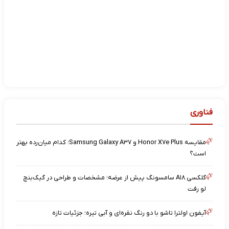
فناوری
مقایسه Honor X۷e Plus و Samsung Galaxy A۳۷؛ کدام میان‌رده بهتر
است؟
گلکسی A۱۸ سامسونگ پیش از عرضه؛ مشخصات و طراحی در گیک‌بنچ
لو رفت
آیفون اولترا تاشو با دو رنگ نقره‌ای و آبی تیره؛ جزئیات تازه