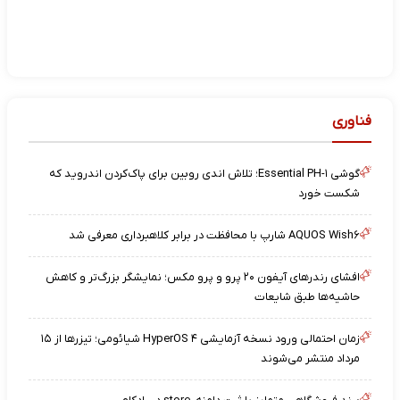
فناوری
گوشی Essential PH-۱؛ تلاش اندی روبین برای پاک‌کردن اندروید که
شکست خورد
AQUOS Wish۶ شارپ با محافظت در برابر کلاهبرداری معرفی شد
افشای رندرهای آیفون ۲۰ پرو و پرو مکس؛ نمایشگر بزرگ‌تر و کاهش
حاشیه‌ها طبق شایعات
زمان احتمالی ورود نسخه آزمایشی HyperOS ۴ شیائومی؛ تیزرها از ۱۵
مرداد منتشر می‌شوند