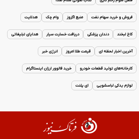
فصل سوم زخم کاری
کتاب صوتی سلام صدا
فروش و خرید سهام نفت
منبع اگزوز
وام چک
هدلایت
کاخ لبخند
دندان پزشکی
دریافت خسارت سیار
هدایای تبلیغاتی
آخرین اخبار لحظه ای
قیمت طلا امروز
انرژی خبر
کارخانه‌های تولید قطعات خودرو
خرید فالوور ارزان اینستاگرام
لوازم یدکی لباسشویی
ای پلنت