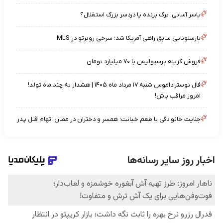
یاسر آسانی؛ برگ برنده یا دردسر بزرگ استقلال؟
بارسلونایی سابق راهی آمریکا شد؛ سرخی روبرتو در MLS
فروش گزینه پرسپولیس با ۷۰ میلیارد تومان
فال نوستراداموس شنبه ۱۷ مرداد ماه ۱۴۰۵ | هشدار به چند ماه تولد!
امروز مراقب باش!
جنایت خانوادگی با طعم خیانت؛ همسر و دختران در مظان اتهام قتل پدر