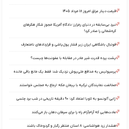
قیمت دینار عراق امروز ۱۸ مرداد ۱۴۰۵
نبردِ بی‌سابقه در دنیای رمزارز؛ دادگاهِ آمریکا مجوزِ شکارِ هکرهای
کره‌شمالی را صادر کرد!
فوتبال باشگاهی ایران زیر فشار پول‌پاشی و قراردادهای نامتعارف
پشت پرده قدرت شیر مادر در مقابله با عفونت‌ها چیست؟
پرسپولیس به مدافع ملی‌پوش نزدیک شد؛ فقط یک مانع باقی مانده
مخالفت نمایندگان ترکیه با پیمان مکه؛ ارجاع به مجلس خواستند
ژابی آلونسو به لاویا اعتماد کرد؛ ۹۰ دقیقه تاریخی در شب برد چلسی
عادت‌هایی که آرام‌آرام راه را برای سرطان دهان باز می‌کنند
هشدار زرد هواشناسی؛ ۸ استان منتظر رگبار و گردوخاک باشند