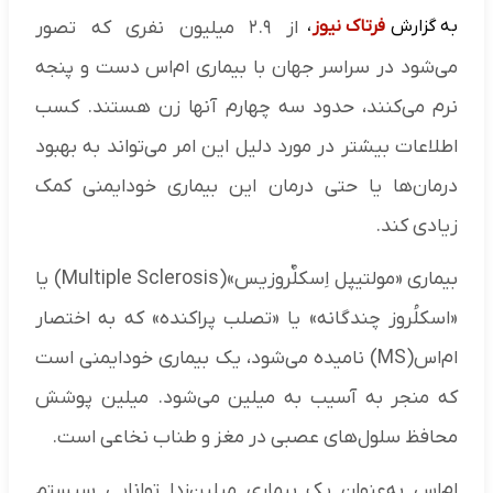
به گزارش
فرتاک نیوز
،
از ۲.۹ میلیون نفری که تصور
می‌شود در سراسر جهان با بیماری ام‌اس دست و پنجه
نرم می‌کنند، حدود سه چهارم آنها زن هستند. کسب
اطلاعات بیشتر در مورد دلیل این امر می‌تواند به بهبود
درمان‌ها یا حتی درمان این بیماری خودایمنی کمک
زیادی کند.
بیماری «مولتیپل اِسکلٌروزیس»(Multiple Sclerosis) یا
«اسکلُروز چندگانه» یا «تصلب پراکنده» که به اختصار
ام‌اس(MS) نامیده می‌شود، یک بیماری خودایمنی است
که منجر به آسیب به میلین می‌شود. میلین پوشش
محافظ سلول‌های عصبی در مغز و طناب نخاعی است.
ام‌اس به‌عنوان یک بیماری میلین‌زدا توانایی سیستم