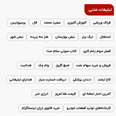
تبلیغات متنی
فرتاک ورزشی
آموزش آشپزی
سعید محمد
فال
پرسپولیس
استقلال
لیگ برتر
نبض بهارستان
طنز ننه زبیده
نبض شهر
فصل سوم زخم کاری
کتاب صوتی سلام صدا
فروش و خرید سهام نفت
منبع اگزوز
وام چک
هدلایت
کاخ لبخند
دندان پزشکی
دریافت خسارت سیار
هدایای تبلیغاتی
آخرین اخبار لحظه ای
قیمت طلا امروز
انرژی خبر
کارخانه‌های تولید قطعات خودرو
خرید فالوور ارزان اینستاگرام