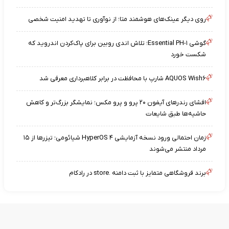
روی دیگر عینک‌های هوشمند متا؛ از نوآوری تا تهدید امنیت شخصی
گوشی Essential PH-۱؛ تلاش اندی روبین برای پاک‌کردن اندروید که
شکست خورد
AQUOS Wish۶ شارپ با محافظت در برابر کلاهبرداری معرفی شد
افشای رندرهای آیفون ۲۰ پرو و پرو مکس؛ نمایشگر بزرگ‌تر و کاهش
حاشیه‌ها طبق شایعات
زمان احتمالی ورود نسخه آزمایشی HyperOS ۴ شیائومی؛ تیزرها از ۱۵
مرداد منتشر می‌شوند
برند فروشگاهی متمایز با ثبت دامنه .store در رادکام