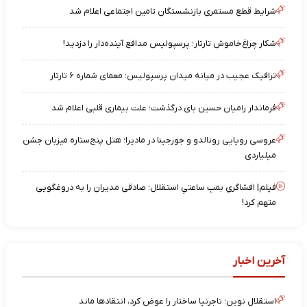
شرایط قطع مستمری بازنشستگان تامین اجتماعی اعلام شد
شکار چراغ‌خاموش تارتار؛ پرسپولیس مدافع آینده‌دار را دزدید!
ترافیک عجیب در میانه میدان پرسپولیس؛ معمای شماره ۶ تارتار
فرماندار رامیان حسین بای درگذشت؛ علت بیماری قلبی اعلام شد
عروسی رویایی رونالدو و جورجینا در مادیرا؛ هتل پنج‌ستاره میزبان جشن
میلیاردی
فیلم| افشاگریِ بمبِ ساعتیِ استقلال؛ صادقی مدیران را به دروغگویی
متهم کرد!
آخرین اخبار
استقلال نوین؛ تاجرنیا ساختار را عوض کرد، انتقادها ماند