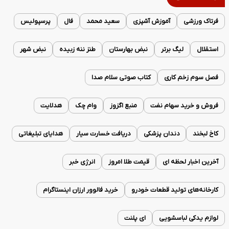
فرتاک ورزشی
آموزش آشپزی
سعید محمد
فال
پرسپولیس
استقلال
لیگ برتر
نبض بهارستان
طنز ننه زبیده
نبض شهر
فصل سوم زخم کاری
کتاب صوتی سلام صدا
فروش و خرید سهام نفت
منبع اگزوز
وام چک
هدلایت
کاخ لبخند
دندان پزشکی
دریافت خسارت سیار
هدایای تبلیغاتی
آخرین اخبار لحظه ای
قیمت طلا امروز
انرژی خبر
کارخانه‌های تولید قطعات خودرو
خرید فالوور ارزان اینستاگرام
لوازم یدکی لباسشویی
ای پلنت