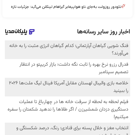
تئودور روزولت به‌جای ناو هواپیمابر آبراهام لینکلن می‌آید؛ جزئیات تازه