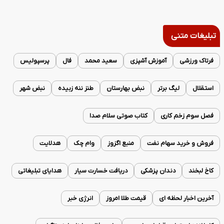
تبلیغات متنی
فرتاک ورزشی
آموزش آشپزی
سعید محمد
فال
پرسپولیس
استقلال
لیگ برتر
نبض بهارستان
طنز ننه زبیده
نبض شهر
فصل سوم زخم کاری
کتاب صوتی سلام صدا
فروش و خرید سهام نفت
منبع اگزوز
وام چک
هدلایت
کاخ لبخند
دندان پزشکی
دریافت خسارت سیار
هدایای تبلیغاتی
آخرین اخبار لحظه ای
قیمت طلا امروز
انرژی خبر