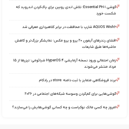
گوشی Essential PH-۱؛ تلاش اندی روبین برای پاک‌کردن اندروید که
شکست خورد
AQUOS Wish۶ شارپ با محافظت در برابر کلاهبرداری معرفی شد
افشای رندرهای آیفون ۲۰ پرو و پرو مکس؛ نمایشگر بزرگ‌تر و کاهش
حاشیه‌ها طبق شایعات
زمان احتمالی ورود نسخه آزمایشی HyperOS ۴ شیائومی؛ تیزرها از ۱۵
مرداد منتشر می‌شوند
برند فروشگاهی متمایز با ثبت دامنه .store در رادکام
گوشی‌هایی برای کم‌کردن وسوسه شبکه‌های اجتماعی در ۲۰۲۶
امروز چه کسی مالک نوکیاست و چه کسانی گوشی‌هایش را می‌سازند؟