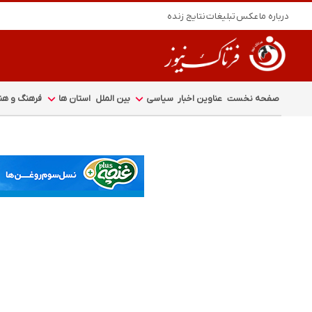
درباره ما
عکس
تبلیغات
نتایج زنده
صفحه نخست
عناوین اخبار
سیاسی
بین الملل
استان ها
فرهنگ و هنر