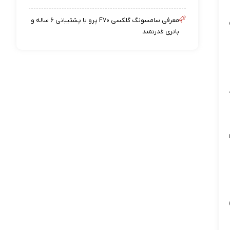
معرفی سامسونگ گلکسی F۷۰ پرو با پشتیبانی ۶ ساله و
باتری قدرتمند