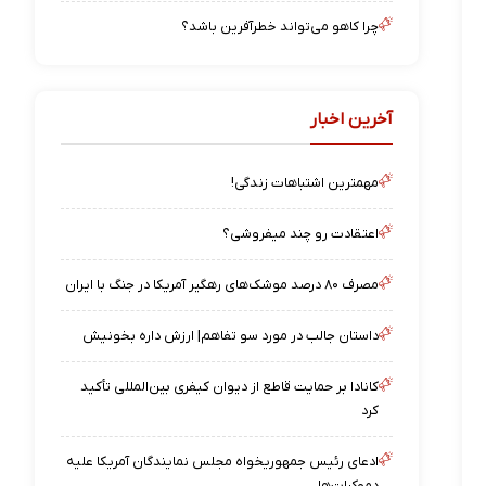
چرا کاهو می‌تواند خطرآفرین باشد؟
آخرین اخبار
مهمترین اشتباهات زندگی!
اعتقادت رو چند میفروشی؟
مصرف ۸۰ درصد موشک‌های رهگیر آمریکا در جنگ با ایران
داستان جالب در مورد سو تفاهم| ارزش داره بخونیش
کانادا بر حمایت قاطع از دیوان کیفری بین‌المللی تأکید
کرد
ادعای رئیس جمهوریخواه مجلس نمایندگان آمریکا علیه
دموکرات‌ها