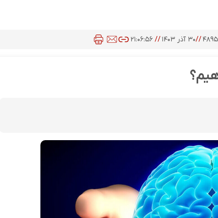
۴۸۹
//
۳۰ آذر ۱۴۰۳
//
۲۱:۰۶:۵۶
هیم؟