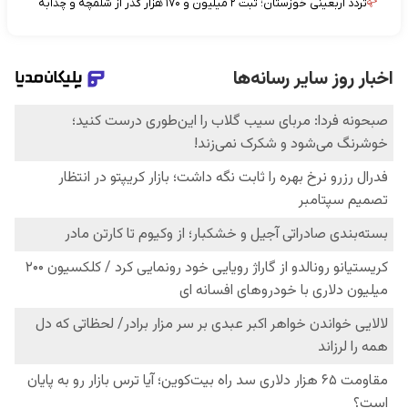
تردد اربعینی خوزستان؛ ثبت ۲ میلیون و ۱۷۰ هزار گذر از شلمچه و چذابه