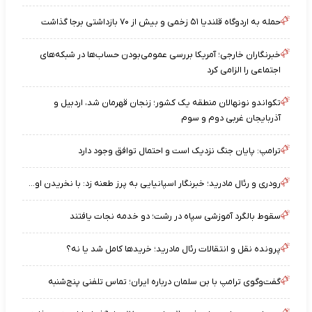
حمله به اردوگاه قلندیا ۵۱ زخمی و بیش از ۷۰ بازداشتی برجا گذاشت
خبرنگاران خارجی؛ آمریکا بررسی عمومی‌بودن حساب‌ها در شبکه‌های
اجتماعی را الزامی کرد
تکواندو نونهالان منطقه یک کشور؛ زنجان قهرمان شد، اردبیل و
آذربایجان غربی دوم و سوم
ترامپ: پایان جنگ نزدیک است و احتمال توافق وجود دارد
رودری و رئال مادرید؛ خبرنگار اسپانیایی به پرز طعنه زد: با نخریدن او...
سقوط بالگرد آموزشی سپاه در رشت؛ دو خدمه نجات یافتند
پرونده نقل و انتقالات رئال مادرید؛ خریدها کامل شد یا نه؟
گفت‌وگوی ترامپ با بن سلمان درباره ایران؛ تماس تلفنی پنج‌شنبه