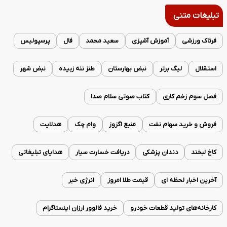
تبلیغات متنی
فرتاک ورزشی
آموزش آشپزی
سعید محمد
فال
پرسپولیس
استقلال
لیگ برتر
نبض بهارستان
طنز ننه زبیده
نبض شهر
فصل سوم زخم کاری
کتاب صوتی سلام صدا
فروش و خرید سهام نفت
منبع اگزوز
وام چک
هدلایت
کاخ لبخند
دندان پزشکی
دریافت خسارت سیار
هدایای تبلیغاتی
آخرین اخبار لحظه ای
قیمت طلا امروز
انرژی خبر
کارخانه‌های تولید قطعات خودرو
خرید فالوور ارزان اینستاگرام