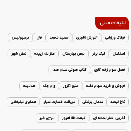
تبلیغات متنی
فرتاک ورزشی
آموزش آشپزی
سعید محمد
فال
پرسپولیس
استقلال
لیگ برتر
نبض بهارستان
طنز ننه زبیده
نبض شهر
فصل سوم زخم کاری
کتاب صوتی سلام صدا
فروش و خرید سهام نفت
منبع اگزوز
وام چک
هدلایت
کاخ لبخند
دندان پزشکی
دریافت خسارت سیار
هدایای تبلیغاتی
آخرین اخبار لحظه ای
قیمت طلا امروز
انرژی خبر