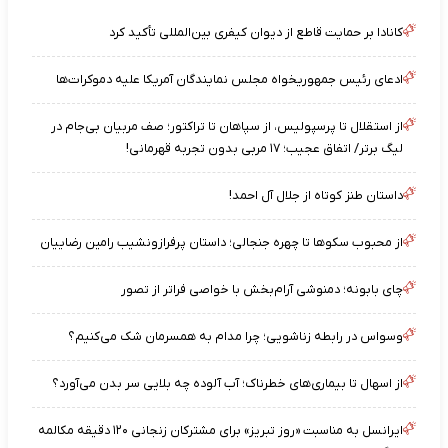
کانادا بر حمایت قاطع از دیوان کیفری بین‌المللی تأکید کرد
ادعای رئیس جمهوریخواه مجلس نمایندگان آمریکا علیه دموکرات‌ها
از استقلال تا پرسپولیس، از سپاهان تا تراکتور؛ صف مربیان بی‌جام در
لیگ برتر/ اتفاق عجیب؛ ۱۷ مربی بدون تجربه قهرمانی!
داستان طنز کوتاه از جلال آل احمد!
از محبوب سکوها تا چهره جنجالی؛ داستان پرفرازونشیب رامین رضاییان
چای بابونه؛ دمنوشی آرام‌بخش با خواصی فراتر از تصور
وسواس در رابطه زناشویی؛ چرا مدام به همسرمان شک می‌کنیم؟
از اسهال تا بیماری‌های خطرناک؛ آب آلوده چه بلایی سر بدن می‌آورد؟
ایرانسل به مناسبت «روز تبریز» برای مشترکان زنجانی ۱۲۰ دقیقه مکالمه