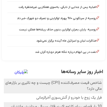
امباپه پس از جدایی از نایکی، به‌سوی همکاریی غیرمنتظره رفت
روسیه از سرنگونی ۹۷۰ پهپاد اوکراینی و تصرف دو شهرک خبر داد
روسیه: پایان بحران اوکراین بدون حذف ریشه‌ها ممکن نیست
مذاکرات لبنان و اسرائیل ماه آینده برگزار نمی‌شود
نفت در پی ابهام درباره تنگه هرمز دوباره گران شد