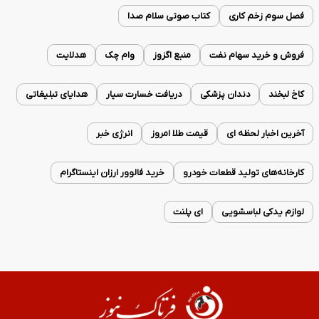
فصل سوم زخم کاری
کتاب صوتی سلام صدا
فروش و خرید سهام نفت
منبع اگزوز
وام چک
هدلایت
کاخ لبخند
دندان پزشکی
دریافت خسارت سیار
هدایای تبلیغاتی
آخرین اخبار لحظه ای
قیمت طلا امروز
انرژی خبر
کارخانه‌های تولید قطعات خودرو
خرید فالوور ارزان اینستاگرام
لوازم یدکی لباسشویی
ای پلنت