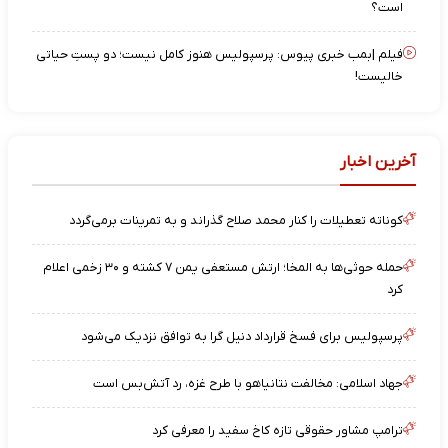
است؟
فیلم |بمب خبری پیوس: پرسپولیس هنوز کامل نیست؛ دو پستِ حیاتی
خالیست!
آخرین اخبار
کوناته تعطیلات را کنار محمد صلاح گذراند و به تمرینات برمی‌گردد
حمله حوثی‌ها به المخا؛ ارتش مستعفی یمن ۷ کشته و ۳۰ زخمی اعلام
کرد
پرسپولیس برای فسخ قرارداد دنیل گرا به توافق نزدیک می‌شود
جهاد اسلامی: مخالفت نتانیاهو با طرح غزه، رد آتش‌بس است
ترامپ مشاور حقوقی تازه کاخ سفید را معرفی کرد