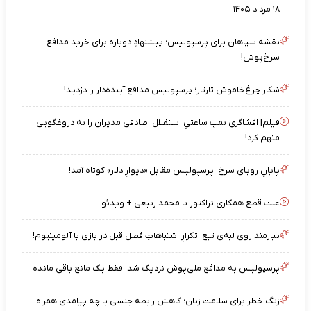
۱۸ مرداد ۱۴۰۵
نقشه‌ سپاهان برای پرسپولیس؛ پیشنهادِ دوباره برای خرید مدافع
سرخ‌پوش!
شکار چراغ‌خاموش تارتار؛ پرسپولیس مدافع آینده‌دار را دزدید!
فیلم| افشاگریِ بمبِ ساعتیِ استقلال؛ صادقی مدیران را به دروغگویی
متهم کرد!
پایانِ رویای سرخ؛ پرسپولیس مقابل «دیوارِ دلار» کوتاه آمد!
علت قطع همکاری تراکتور با محمد ربیعی + ویدئو
نیازمند روی لبه‌ی تیغ؛ تکرارِ اشتباهاتِ فصل قبل در بازی با آلومینیوم!
پرسپولیس به مدافع ملی‌پوش نزدیک شد؛ فقط یک مانع باقی مانده
زنگ خطر برای سلامت زنان؛ کاهش رابطه جنسی با چه پیامدی همراه