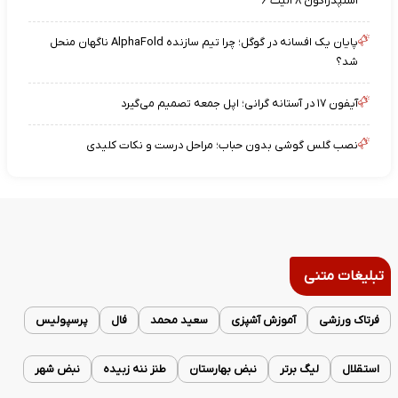
اسنپدراگون ۸ الیت ۶
پایان یک افسانه در گوگل؛ چرا تیم سازنده AlphaFold ناگهان منحل
شد؟
آیفون ۱۷ در آستانه گرانی؛ اپل جمعه تصمیم می‌گیرد
نصب گلس گوشی بدون حباب؛ مراحل درست و نکات کلیدی
تبلیغات متنی
فرتاک ورزشی
آموزش آشپزی
سعید محمد
فال
پرسپولیس
استقلال
لیگ برتر
نبض بهارستان
طنز ننه زبیده
نبض شهر