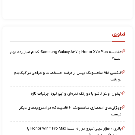
فناوری
مقایسه Honor X۷e Plus و Samsung Galaxy A۳۷؛ کدام میان‌رده بهتر
است؟
گلکسی A۱۸ سامسونگ پیش از عرضه؛ مشخصات و طراحی در گیک‌بنچ
لو رفت
آیفون اولترا تاشو با دو رنگ نقره‌ای و آبی تیره؛ جزئیات تازه
ویژگی‌های انحصاری سامسونگ: ۶ قابلیت که در اندرویدهای دیگر
نیست
باتری ۱۰هزار میلی‌آمپری در راه است؛ Honor Win ۲ Pro Max با