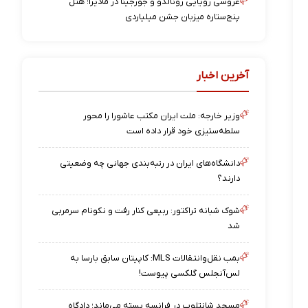
عروسی رویایی رونالدو و جورجینا در مادیرا؛ هتل
پنج‌ستاره میزبان جشن میلیاردی
آخرین اخبار
وزیر خارجه: ملت ایران مکتب عاشورا را محور
سلطه‌ستیزی خود قرار داده است
دانشگاه‌های ایران در رتبه‌بندی جهانی چه وضعیتی
دارند؟
شوک شبانه تراکتور: ربیعی کنار رفت و نکونام سرمربی
شد
بمب نقل‌وانتقالات MLS: کاپیتان سابق بارسا به
لس‌آنجلس گلکسی پیوست!
مسجد شانتلوپ در فرانسه بسته می‌ماند؛ دادگاه