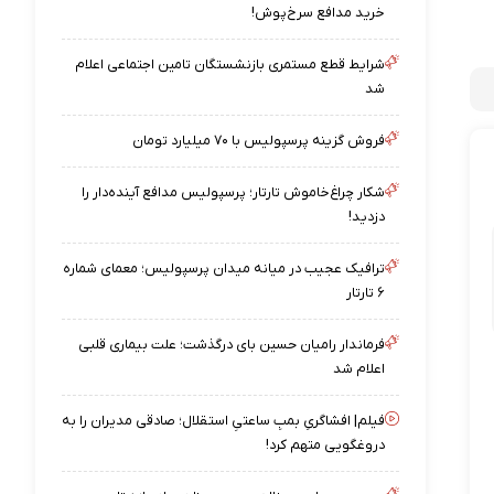
خرید مدافع سرخ‌پوش!
شرایط قطع مستمری بازنشستگان تامین اجتماعی اعلام
شد
فروش گزینه پرسپولیس با ۷۰ میلیارد تومان
شکار چراغ‌خاموش تارتار؛ پرسپولیس مدافع آینده‌دار را
دزدید!
ترافیک عجیب در میانه میدان پرسپولیس؛ معمای شماره
۶ تارتار
فرماندار رامیان حسین بای درگذشت؛ علت بیماری قلبی
اعلام شد
فیلم| افشاگریِ بمبِ ساعتیِ استقلال؛ صادقی مدیران را به
دروغگویی متهم کرد!