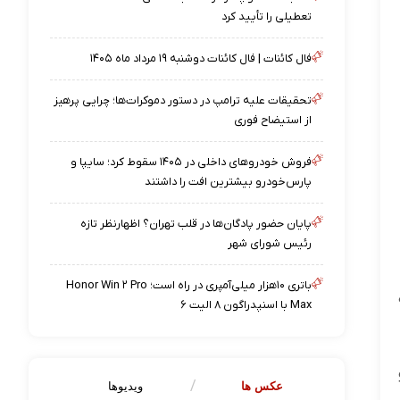
تعطیلی را تأیید کرد
فال کائنات | فال کائنات دوشنبه ۱۹ مرداد ماه ۱۴۰۵
تحقیقات علیه ترامپ در دستور دموکرات‌ها؛ چرایی پرهیز
از استیضاح فوری
فروش خودروهای داخلی در ۱۴۰۵ سقوط کرد؛ سایپا و
پارس‌خودرو بیشترین افت را داشتند
پایان حضور پادگان‌ها در قلب تهران؟ اظهارنظر تازه
رئیس شورای شهر
باتری ۱۰هزار میلی‌آمپری در راه است؛ Honor Win ۲ Pro
Max با اسنپدراگون ۸ الیت ۶
عکس ها
ویدیوها