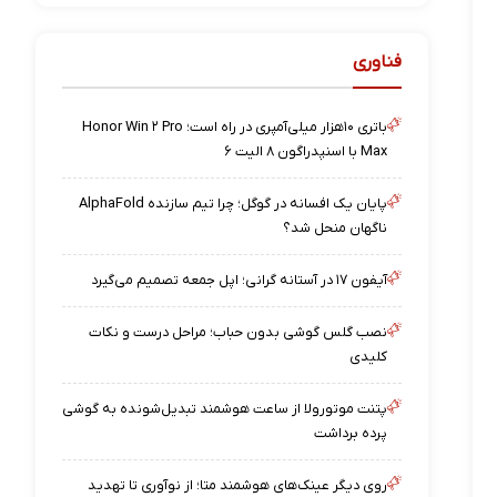
فناوری
باتری ۱۰هزار میلی‌آمپری در راه است؛ Honor Win ۲ Pro
Max با اسنپدراگون ۸ الیت ۶
پایان یک افسانه در گوگل؛ چرا تیم سازنده AlphaFold
ناگهان منحل شد؟
آیفون ۱۷ در آستانه گرانی؛ اپل جمعه تصمیم می‌گیرد
نصب گلس گوشی بدون حباب؛ مراحل درست و نکات
کلیدی
پتنت موتورولا از ساعت هوشمند تبدیل‌شونده به گوشی
پرده برداشت
روی دیگر عینک‌های هوشمند متا؛ از نوآوری تا تهدید