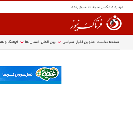
درباره ما
عکس
تبلیغات
نتایج زنده
صفحه نخست
عناوین اخبار
سیاسی
بین الملل
استان ها
فرهنگ و هنر