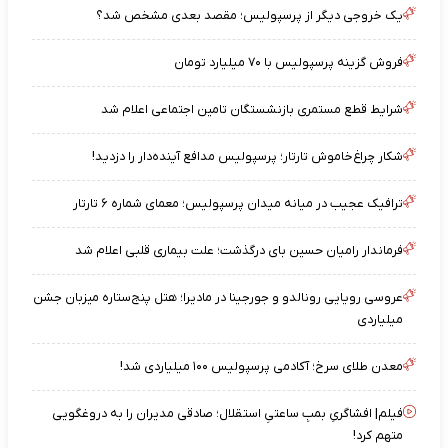
یک خروجی دیگر از پرسپولیس؛ مقصد بعدی مشخص شد؟
فروش گزینه پرسپولیس با ۷۰ میلیارد تومان
شرایط قطع مستمری بازنشستگان تامین اجتماعی اعلام شد
شکار چراغ‌خاموش تارتار؛ پرسپولیس مدافع آینده‌دار را دزدید!
ترافیک عجیب در میانه میدان پرسپولیس؛ معمای شماره ۶ تارتار
فرماندار رامیان حسین بای درگذشت؛ علت بیماری قلبی اعلام شد
عروسی رویایی رونالدو و جورجینا در مادیرا؛ هتل پنج‌ستاره میزبان جشن
میلیاردی
معدن طلای سرخ؛ آکادمی پرسپولیس ۱۰۰ میلیاردی شد!
فیلم| افشاگریِ بمبِ ساعتیِ استقلال؛ صادقی مدیران را به دروغگویی
متهم کرد!