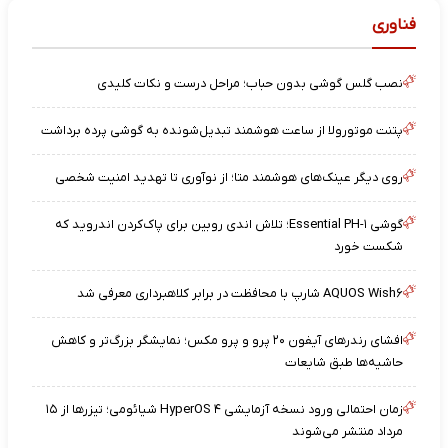
فناوری
نصب گلس گوشی بدون حباب؛ مراحل درست و نکات کلیدی
پتنت موتورولا از ساعت هوشمند تبدیل‌شونده به گوشی پرده برداشت
روی دیگر عینک‌های هوشمند متا؛ از نوآوری تا تهدید امنیت شخصی
گوشی Essential PH-۱؛ تلاش اندی روبین برای پاک‌کردن اندروید که
شکست خورد
AQUOS Wish۶ شارپ با محافظت در برابر کلاهبرداری معرفی شد
افشای رندرهای آیفون ۲۰ پرو و پرو مکس؛ نمایشگر بزرگ‌تر و کاهش
حاشیه‌ها طبق شایعات
زمان احتمالی ورود نسخه آزمایشی HyperOS ۴ شیائومی؛ تیزرها از ۱۵
مرداد منتشر می‌شوند