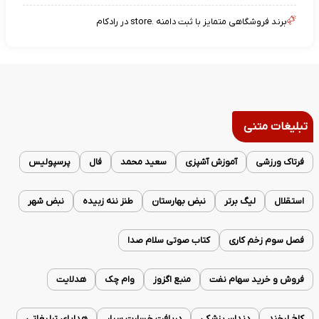
برند فروشگاهی متمایز با ثبت دامنه .store در رادکام
تبلیغات متنی
فرتاک ورزشی
آموزش آشپزی
سعید محمد
فال
پرسپولیس
استقلال
لیگ برتر
نبض بهارستان
طنز ننه زبیده
نبض شهر
فصل سوم زخم کاری
کتاب صوتی سلام صدا
فروش و خرید سهام نفت
منبع اگزوز
وام چک
هدلایت
کاخ لبخند
دندان پزشکی
دریافت خسارت سیار
هدایای تبلیغاتی