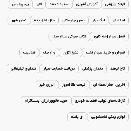
فرتاک ورزشی
آموزش آشپزی
سعید محمد
فال
پرسپولیس
استقلال
لیگ برتر
نبض بهارستان
طنز ننه زبیده
نبض شهر
فصل سوم زخم کاری
کتاب صوتی سلام صدا
فروش و خرید سهام نفت
منبع اگزوز
وام چک
هدلایت
کاخ لبخند
دندان پزشکی
دریافت خسارت سیار
هدایای تبلیغاتی
آخرین اخبار لحظه ای
قیمت طلا امروز
انرژی خبر
کارخانه‌های تولید قطعات خودرو
خرید فالوور ارزان اینستاگرام
لوازم یدکی لباسشویی
ای پلنت