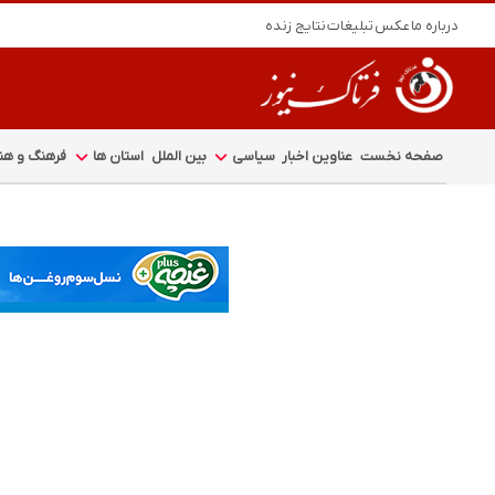
درباره ما
عکس
تبلیغات
نتایج زنده
صفحه نخست
عناوین اخبار
سیاسی
بین الملل
استان ها
فرهنگ و هنر