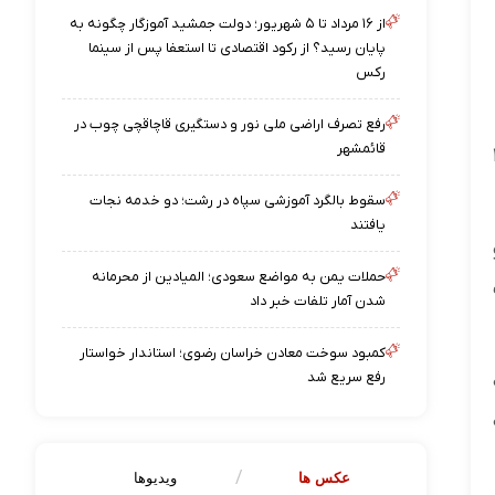
از ۱۶ مرداد تا ۵ شهریور؛ دولت جمشید آموزگار چگونه به
پایان رسید؟ از رکود اقتصادی تا استعفا پس از سینما
رکس
رفع تصرف اراضی ملی نور و دستگیری قاچاقچی چوب در
قائمشهر
نه ۱۲۵
سقوط بالگرد آموزشی سپاه در رشت؛ دو خدمه نجات
یافتند
حملات یمن به مواضع سعودی؛ المیادین از محرمانه
شدن آمار تلفات خبر داد
کمبود سوخت معادن خراسان رضوی؛ استاندار خواستار
رفع سریع شد
عکس ها
ویدیوها