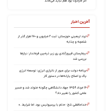
اگر مارادونا بود هم نباید می‌ماند
آخرین اخبار
تردد اربعینی خوزستان؛ ثبت ۲ میلیون و ۱۷۰ هزار گذر از
شلمچه و چذابه
بیمارستان فیروزآبادی ری زیر ذره‌بین فرماندار؛ نیازها
بررسی شد
برنامه دولت برای عبور از ناترازی انرژی؛ توسعه انرژی
پاک و اصلاح یارانه‌ها در دستور کار
۱۶ مرداد ۱۳۵۹؛ جهاد دانشگاهی چگونه متولد شد و مسیر
علمی کشور را تغییر داد؟
خداحافظی تلخ ؛ «دلم با پرسپولیس بود، اما شرایط…»