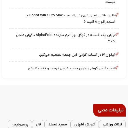
نیست
باتری ۱۰هزار میلی‌آمپری در راه است؛ Honor Win ۲ Pro Max با
اسنپدراگون ۸ الیت ۶
پایان یک افسانه در گوگل؛ چرا تیم سازنده AlphaFold ناگهان منحل
شد؟
آیفون ۱۷ در آستانه گرانی؛ اپل جمعه تصمیم می‌گیرد
نصب گلس گوشی بدون حباب؛ مراحل درست و نکات کلیدی
تبلیغات متنی
فرتاک ورزشی
آموزش آشپزی
سعید محمد
فال
پرسپولیس