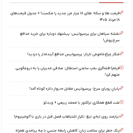
قیمت طلا و سکه؛ طلای ۱۸ عیار مرز جدید را شکست! + جدول قیمت‌های
۱۸ مرداد ۱۴۰۵
نقشه‌ سپاهان برای پرسپولیس؛ پیشنهادِ دوباره برای خرید مدافع
سرخ‌پوش!
شکار چراغ‌خاموش تارتار؛ پرسپولیس مدافع آینده‌دار را دزدید!
فیلم| افشاگریِ بمبِ ساعتیِ استقلال؛ صادقی مدیران را به دروغگویی
متهم کرد!
پایانِ رویای سرخ؛ پرسپولیس مقابل «دیوارِ دلار» کوتاه آمد!
علت قطع همکاری تراکتور با محمد ربیعی + ویدئو
نیازمند روی لبه‌ی تیغ؛ تکرارِ اشتباهاتِ فصل قبل در بازی با آلومینیوم!
زنگ خطر برای سلامت زنان؛ کاهش رابطه جنسی با چه پیامدی همراه