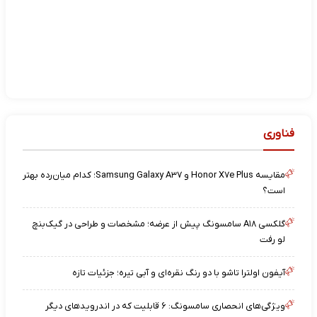
فناوری
مقایسه Honor X۷e Plus و Samsung Galaxy A۳۷؛ کدام میان‌رده بهتر
است؟
گلکسی A۱۸ سامسونگ پیش از عرضه؛ مشخصات و طراحی در گیک‌بنچ
لو رفت
آیفون اولترا تاشو با دو رنگ نقره‌ای و آبی تیره؛ جزئیات تازه
ویژگی‌های انحصاری سامسونگ: ۶ قابلیت که در اندرویدهای دیگر