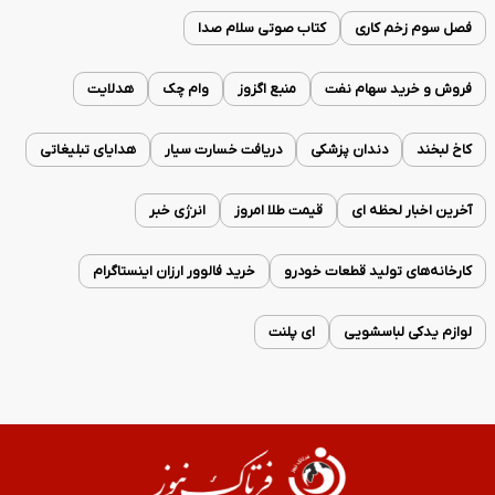
فصل سوم زخم کاری
کتاب صوتی سلام صدا
فروش و خرید سهام نفت
منبع اگزوز
وام چک
هدلایت
کاخ لبخند
دندان پزشکی
دریافت خسارت سیار
هدایای تبلیغاتی
آخرین اخبار لحظه ای
قیمت طلا امروز
انرژی خبر
کارخانه‌های تولید قطعات خودرو
خرید فالوور ارزان اینستاگرام
لوازم یدکی لباسشویی
ای پلنت