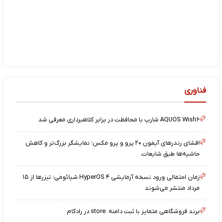
فناوری
AQUOS Wish۶ شارپ با محافظت در برابر کلاهبرداری معرفی شد
افشای رندرهای آیفون ۲۰ پرو و پرو مکس؛ نمایشگر بزرگ‌تر و کاهش
حاشیه‌ها طبق شایعات
زمان احتمالی ورود نسخه آزمایشی HyperOS ۴ شیائومی؛ تیزرها از ۱۵
مرداد منتشر می‌شوند
برند فروشگاهی متمایز با ثبت دامنه .store در رادکام