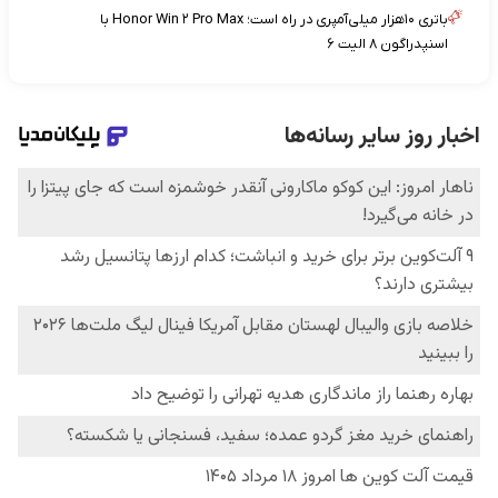
باتری ۱۰هزار میلی‌آمپری در راه است؛ Honor Win ۲ Pro Max با
اسنپدراگون ۸ الیت ۶