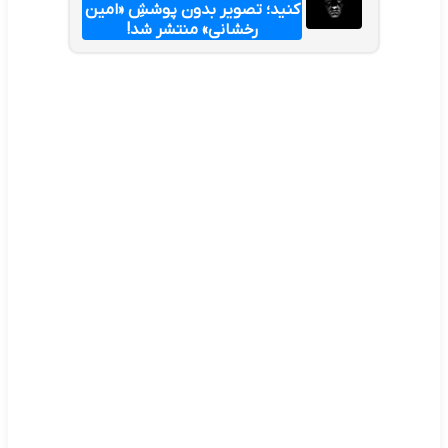
کنید؛ تصویر بدون پوششِ «امین
رخشانی» منتشر شد!