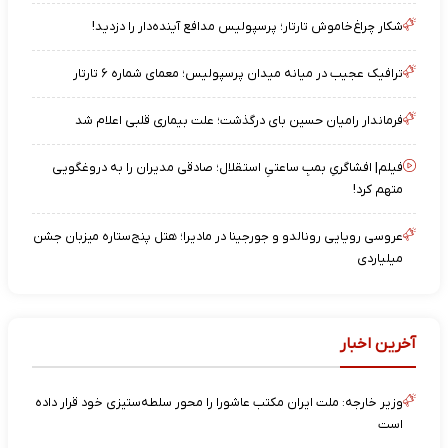
شکار چراغ‌خاموش تارتار؛ پرسپولیس مدافع آینده‌دار را دزدید!
ترافیک عجیب در میانه میدان پرسپولیس؛ معمای شماره ۶ تارتار
فرماندار رامیان حسین بای درگذشت؛ علت بیماری قلبی اعلام شد
فیلم| افشاگریِ بمبِ ساعتیِ استقلال؛ صادقی مدیران را به دروغگویی
متهم کرد!
عروسی رویایی رونالدو و جورجینا در مادیرا؛ هتل پنج‌ستاره میزبان جشن
میلیاردی
آخرین اخبار
وزیر خارجه: ملت ایران مکتب عاشورا را محور سلطه‌ستیزی خود قرار داده
است