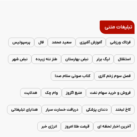
تبلیغات متنی
فرتاک ورزشی
آموزش آشپزی
سعید محمد
فال
پرسپولیس
استقلال
لیگ برتر
نبض بهارستان
طنز ننه زبیده
نبض شهر
فصل سوم زخم کاری
کتاب صوتی سلام صدا
فروش و خرید سهام نفت
منبع اگزوز
وام چک
هدلایت
کاخ لبخند
دندان پزشکی
دریافت خسارت سیار
هدایای تبلیغاتی
آخرین اخبار لحظه ای
قیمت طلا امروز
انرژی خبر