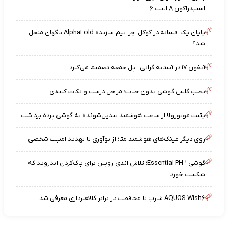
اسنپدراگون ۸ الیت ۶
پایان یک افسانه در گوگل؛ چرا تیم سازنده AlphaFold ناگهان منحل
شد؟
آیفون ۱۷ در آستانه گرانی؛ اپل جمعه تصمیم می‌گیرد
نصب گلس گوشی بدون حباب؛ مراحل درست و نکات کلیدی
پتنت موتورولا از ساعت هوشمند تبدیل‌شونده به گوشی پرده برداشت
روی دیگر عینک‌های هوشمند متا؛ از نوآوری تا تهدید امنیت شخصی
گوشی Essential PH-۱؛ تلاش اندی روبین برای پاک‌کردن اندروید که
شکست خورد
AQUOS Wish۶ شارپ با محافظت در برابر کلاهبرداری معرفی شد