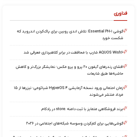
فناوری
گوشی Essential PH-۱؛ تلاش اندی روبین برای پاک‌کردن اندروید که
شکست خورد
AQUOS Wish۶ شارپ با محافظت در برابر کلاهبرداری معرفی شد
افشای رندرهای آیفون ۲۰ پرو و پرو مکس؛ نمایشگر بزرگ‌تر و کاهش
حاشیه‌ها طبق شایعات
زمان احتمالی ورود نسخه آزمایشی HyperOS ۴ شیائومی؛ تیزرها از ۱۵
مرداد منتشر می‌شوند
برند فروشگاهی متمایز با ثبت دامنه .store در رادکام
گوشی‌هایی برای کم‌کردن وسوسه شبکه‌های اجتماعی در ۲۰۲۶