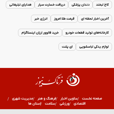
کاخ لبخند
دندان پزشکی
دریافت خسارت سیار
هدایای تبلیغاتی
آخرین اخبار لحظه ای
قیمت طلا امروز
انرژی خبر
کارخانه‌های تولید قطعات خودرو
خرید فالوور ارزان اینستاگرام
لوازم یدکی لباسشویی
ای پلنت
صفحه نخست
عناوین اخبار
فرهنگ و هنر
مدیریت شهری
اقتصادی
ورزشی
سلامت
استان ها