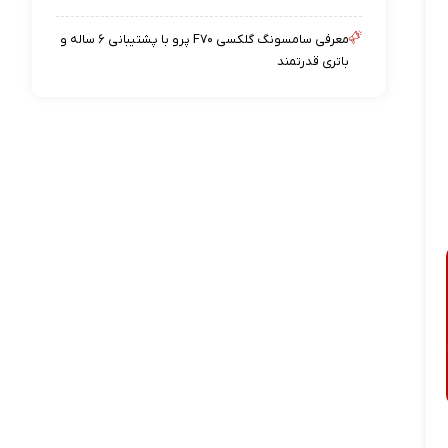
معرفی سامسونگ گلکسی F۷۰ پرو با پشتیبانی ۶ ساله و
باتری قدرتمند