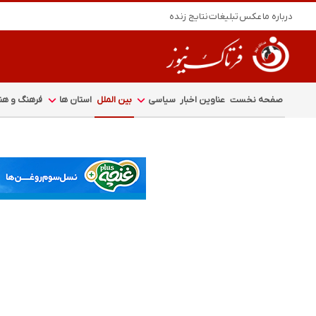
درباره ما
عکس
تبلیغات
نتایج زنده
صفحه نخست
عناوین اخبار
سیاسی
بین الملل
استان ها
فرهنگ و هنر