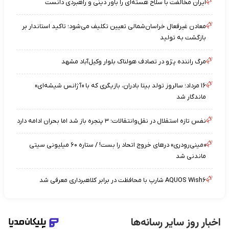
ایران مخالفت با سلاح هسته‌ای را باور دینی و راهبردی دانست
معادن غیرفعال خراسان‌شمالی تعیین تکلیف می‌شود؛ تاکید استاندار بر
بازگشت به تولید
مرگ راننده پژو در تصادف هولناک بلوار وکیل‌آباد مشهد
۱۶ مرداد؛ سالروز تولد بیتا بادران، بازیگری که با «آژانس شیشه‌ای»
ماندگار شد
نفس تازه استقلال در نقل‌وانتقالات؛ ۳ پنجره باز شد اما بحران ادامه دارد
«مینی‌رودری» درهای خروج اتحاد را بست! / ستاره ۶۰ میلیونی سیتی
ماندنی شد
AQUOS Wish۶ شارپ با محافظت در برابر کلاهبرداری معرفی شد