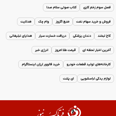
فصل سوم زخم کاری
کتاب صوتی سلام صدا
فروش و خرید سهام نفت
منبع اگزوز
وام چک
هدلایت
کاخ لبخند
دندان پزشکی
دریافت خسارت سیار
هدایای تبلیغاتی
آخرین اخبار لحظه ای
قیمت طلا امروز
انرژی خبر
کارخانه‌های تولید قطعات خودرو
خرید فالوور ارزان اینستاگرام
لوازم یدکی لباسشویی
ای پلنت