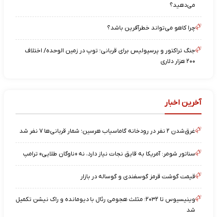
می‌دهید؟
چرا کاهو می‌تواند خطرآفرین باشد؟
جنگ تراکتور و پرسپولیس برای قربانی؛ توپ در زمین الوحده/ اختلاف
۲۰۰ هزار دلاری
آخرین اخبار
غرق‌شدن ۲ نفر در رودخانه گاماسیاب هرسین؛ شمار قربانی‌ها ۷ نفر شد
سناتور شومر: آمریکا به قایق نجات نیاز دارد، نه «ناوگان طلایی» ترامپ
قیمت گوشت قرمز گوسفندی و گوساله در بازار
وینیسیوس تا ۲۰۳۲؛ مثلث هجومی رئال با دیومانده و راک نیشن تکمیل
شد