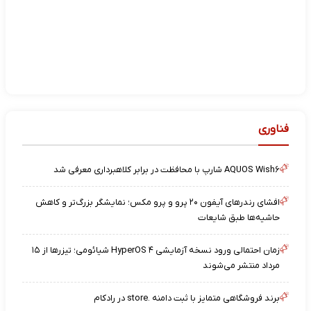
فناوری
AQUOS Wish۶ شارپ با محافظت در برابر کلاهبرداری معرفی شد
افشای رندرهای آیفون ۲۰ پرو و پرو مکس؛ نمایشگر بزرگ‌تر و کاهش
حاشیه‌ها طبق شایعات
زمان احتمالی ورود نسخه آزمایشی HyperOS ۴ شیائومی؛ تیزرها از ۱۵
مرداد منتشر می‌شوند
برند فروشگاهی متمایز با ثبت دامنه .store در رادکام