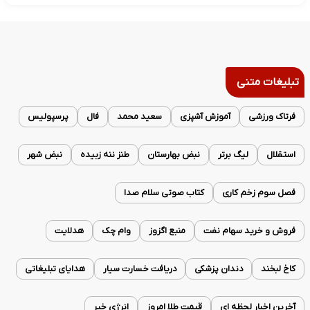
تبلیغات متنی
فرتاک ورزشی
آموزش آشپزی
سعید محمد
فال
پرسپولیس
استقلال
لیگ برتر
نبض بهارستان
طنز ننه زبیده
نبض شهر
فصل سوم زخم کاری
کتاب صوتی سلام صدا
فروش و خرید سهام نفت
منبع اگزوز
وام چک
هدلایت
کاخ لبخند
دندان پزشکی
دریافت خسارت سیار
هدایای تبلیغاتی
آخرین اخبار لحظه ای
قیمت طلا امروز
انرژی خبر