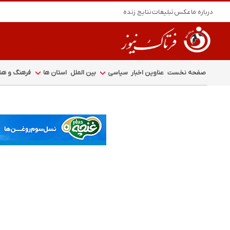
درباره ما
عکس
تبلیغات
نتایج زنده
صفحه نخست
عناوین اخبار
سیاسی
بین الملل
استان ها
فرهنگ و هنر