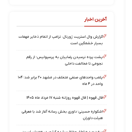
آخرین اخبار
گزارش وال استریت ژورنال: ترامپ از اتمام ذخایر مهمات
بسیار خشمگین است
پشت پرده نرسیدن رضاییان به پرسپولیس؛ از رقم
نجومی تا مخالفت داخلی
پلمب واحدهای صنفی متخلف در مشهد ۲۰ برابر شد؛ ۱۰۴
واحد در ۴ ماه
فال قهوه | فال قهوه روزانه شنبه ۱۷ مرداد ماه ۱۴۰۵
اشکواره حسینی؛ داوری بخش رسانه آغاز شد با معرفی
هیئت داوران
سه درصد مناطق حفاظت شده کشور در همدان است؛