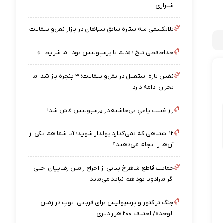
شیرازی
بلاتکلیفی سه ستاره سابق سپاهان در بازار نقل‌وانتقالات
خداحافظی تلخ ؛ «دلم با پرسپولیس بود، اما شرایط…»
نفس تازه استقلال در نقل‌وانتقالات؛ ۳ پنجره باز شد اما
بحران ادامه دارد
راز غیبت یاغیِ بی‌حاشیه در پرسپولیس فاش شد!
۱۲ اشتباهی که نمی‌گذارد پولدار شوید؛ آیا شما هم یکی از
آن‌ها را انجام می‌دهید؟
حمایت قاطع شاهرخ بیانی از اخراج رامین رضاییان؛ حتی
اگر مارادونا بود هم نباید می‌ماند
جنگ تراکتور و پرسپولیس برای قربانی؛ توپ در زمین
الوحده/ اختلاف ۲۰۰ هزار دلاری