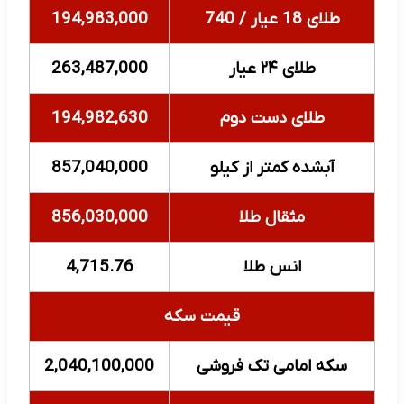
طلای 18 عیار / 740
194,983,000
طلای ۲۴ عیار
263,487,000
طلای دست دوم
194,982,630
آبشده کمتر از کیلو
857,040,000
مثقال طلا
856,030,000
انس طلا
4,715.76
قیمت سکه
سکه امامی تک فروشی
2,040,100,000