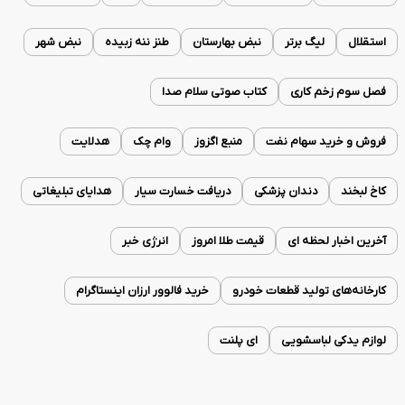
استقلال
لیگ برتر
نبض بهارستان
طنز ننه زبیده
نبض شهر
فصل سوم زخم کاری
کتاب صوتی سلام صدا
فروش و خرید سهام نفت
منبع اگزوز
وام چک
هدلایت
کاخ لبخند
دندان پزشکی
دریافت خسارت سیار
هدایای تبلیغاتی
آخرین اخبار لحظه ای
قیمت طلا امروز
انرژی خبر
کارخانه‌های تولید قطعات خودرو
خرید فالوور ارزان اینستاگرام
لوازم یدکی لباسشویی
ای پلنت