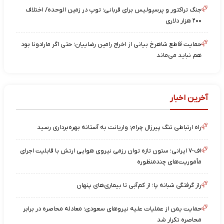
جنگ تراکتور و پرسپولیس برای قربانی؛ توپ در زمین الوحده/ اختلاف
۲۰۰ هزار دلاری
حمایت قاطع شاهرخ بیانی از اخراج رامین رضاییان؛ حتی اگر مارادونا بود
هم نباید می‌ماند
آخرین اخبار
راه ارتباطی تنگ پیرزال چرام؛ واریانت به آستانه بهره‌برداری رسید
اف-۷ ایرانی؛ ستون تازه توان رزمی نیروی هوایی ارتش با قابلیت اجرای
مأموریت‌های چندمنظوره
راز گرفتگی شبانه پا؛ از کم‌آبی تا بیماری‌های پنهان
حمایت یمن از عملیات علیه نیروهای سعودی؛ معادله محاصره در برابر
محاصره تکرار شد