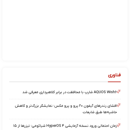
فناوری
AQUOS Wish۶ شارپ با محافظت در برابر کلاهبرداری معرفی شد
افشای رندرهای آیفون ۲۰ پرو و پرو مکس؛ نمایشگر بزرگ‌تر و کاهش
حاشیه‌ها طبق شایعات
زمان احتمالی ورود نسخه آزمایشی HyperOS ۴ شیائومی؛ تیزرها از ۱۵