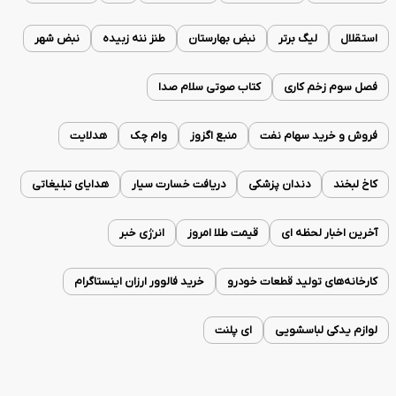
استقلال
لیگ برتر
نبض بهارستان
طنز ننه زبیده
نبض شهر
فصل سوم زخم کاری
کتاب صوتی سلام صدا
فروش و خرید سهام نفت
منبع اگزوز
وام چک
هدلایت
کاخ لبخند
دندان پزشکی
دریافت خسارت سیار
هدایای تبلیغاتی
آخرین اخبار لحظه ای
قیمت طلا امروز
انرژی خبر
کارخانه‌های تولید قطعات خودرو
خرید فالوور ارزان اینستاگرام
لوازم یدکی لباسشویی
ای پلنت