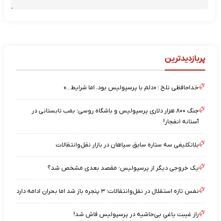
پربازدیدترین
خداحافظی تلخ ؛ «دلم با پرسپولیس بود، اما شرایط…»
جنگ ۸۰۰ هزار دلاری پرسپولیس و باشگاه روسی؛ بمب تابستانی در
آستانه انفجار!
بلاتکلیفی سه ستاره سابق سپاهان در بازار نقل‌وانتقالات
یک خروجی دیگر از پرسپولیس؛ مقصد بعدی مشخص شد؟
نفس تازه استقلال در نقل‌وانتقالات؛ ۳ پنجره باز شد اما بحران ادامه دارد
راز غیبت یاغیِ بی‌حاشیه در پرسپولیس فاش شد!