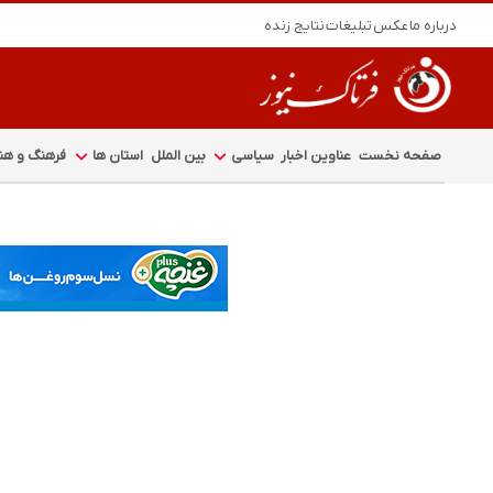
درباره ما
عکس
تبلیغات
نتایج زنده
صفحه نخست
عناوین اخبار
سیاسی
بین الملل
استان ها
فرهنگ و هنر