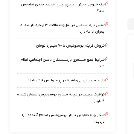
یک خروجی دیگر از پرسپولیس؛ مقصد بعدی مشخص
شد؟
نفس تازه استقلال در نقل‌وانتقالات؛ ۳ پنجره باز شد اما
بحران ادامه دارد
فروش گزینه پرسپولیس با ۷۰ میلیارد تومان
شرایط قطع مستمری بازنشستگان تامین اجتماعی اعلام
شد
راز غیبت یاغیِ بی‌حاشیه در پرسپولیس فاش شد!
ترافیک عجیب در میانه میدان پرسپولیس؛ معمای شماره
۶ تارتار
شکار چراغ‌خاموش تارتار؛ پرسپولیس مدافع آینده‌دار را
دزدید!