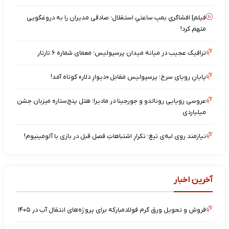
فیلم| افشاگریِ بمبِ ساعتیِ استقلال؛ صادقی مدیران را به دروغگویی
متهم کرد!
ترافیک عجیب در میانه میدان پرسپولیس؛ معمای شماره ۶ تارتار
پایانِ رویای سرخ؛ پرسپولیس مقابل «دیوارِ دلار» کوتاه آمد!
عروسی رویایی رونالدو و جورجینا در مادیرا؛ هتل پنج‌ستاره میزبان جشن
میلیاردی
نیازمند روی لبه‌ی تیغ؛ تکرارِ اشتباهاتِ فصل قبل در بازی با آلومینیوم!
آخرین اخبار
فروش و تحویل ورق گرم فولادمبارکه برای پروژه‌های انتقال آب در ۱۴۰۵