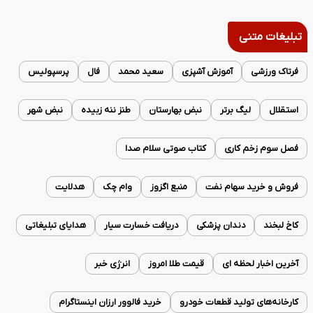
تبلیغات متنی
فرتاک ورزشی
آموزش آشپزی
سعید محمد
فال
پرسپولیس
استقلال
لیگ برتر
نبض بهارستان
طنز ننه زبیده
نبض شهر
فصل سوم زخم کاری
کتاب صوتی سلام صدا
فروش و خرید سهام نفت
منبع اگزوز
وام چک
هدلایت
کاخ لبخند
دندان پزشکی
دریافت خسارت سیار
هدایای تبلیغاتی
آخرین اخبار لحظه ای
قیمت طلا امروز
انرژی خبر
کارخانه‌های تولید قطعات خودرو
خرید فالوور ارزان اینستاگرام