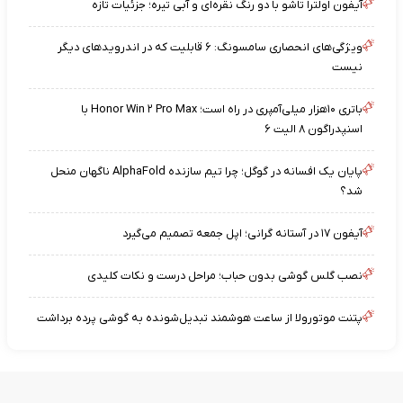
آیفون اولترا تاشو با دو رنگ نقره‌ای و آبی تیره؛ جزئیات تازه
ویژگی‌های انحصاری سامسونگ: ۶ قابلیت که در اندرویدهای دیگر
نیست
باتری ۱۰هزار میلی‌آمپری در راه است؛ Honor Win ۲ Pro Max با
اسنپدراگون ۸ الیت ۶
پایان یک افسانه در گوگل؛ چرا تیم سازنده AlphaFold ناگهان منحل
شد؟
آیفون ۱۷ در آستانه گرانی؛ اپل جمعه تصمیم می‌گیرد
نصب گلس گوشی بدون حباب؛ مراحل درست و نکات کلیدی
پتنت موتورولا از ساعت هوشمند تبدیل‌شونده به گوشی پرده برداشت