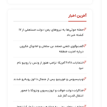
آخرین اخبار
حمله حوثی‌ها به نیروهای یمن؛ دولت مستعفی از ۱۷
کشته خبر داد
گفت‌وگوی تلفنی محمد بن سلمان و امانوئل مکرون
درباره امنیت منطقه
انتخابات ۲۰۲۸ آمریکا؛ ترامپ هنوز از ونس یا روبیو نام
نبرد
وینیسیوس و مورینیو پس از جنجال دا لوز رو‌به‌رو شدند
مذاکرات دولت موقت و اپوزیسیون ونزوئلا با محور
انتقال قدرت آغاز شد
حمله نیروهای یمنی به مواضع سعودی؛ شمار کشته‌ها