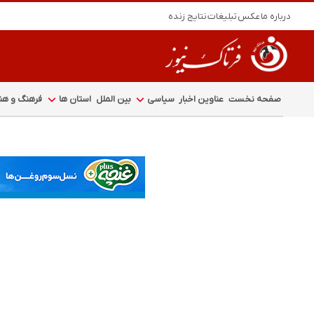
درباره ما
عکس
تبلیغات
نتایج زنده
صفحه نخست
عناوین اخبار
سیاسی
بین الملل
استان ها
فرهنگ و هنر