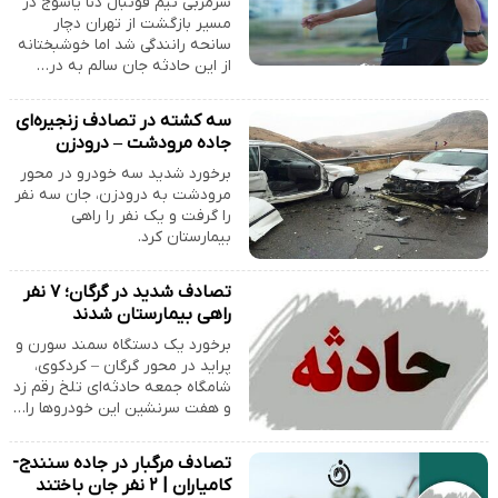
سرمربی تیم فوتبال دنا یاسوج در
مسیر بازگشت از تهران دچار
سانحه رانندگی شد اما خوشبختانه
از این حادثه جان سالم به در…
سه کشته در تصادف زنجیره‌ای
جاده مرودشت – درودزن
برخورد شدید سه خودرو در محور
مرودشت به درودزن، جان سه نفر
را گرفت و یک نفر را راهی
بیمارستان کرد.
تصادف شدید در گرگان؛ ۷ نفر
راهی بیمارستان شدند
برخورد یک دستگاه سمند سورن و
پراید در محور گرگان – کردکوی،
شامگاه جمعه حادثه‌ای تلخ رقم زد
و هفت سرنشین این خودروها را…
تصادف مرگبار در جاده سنندج-
کامیاران | ۲ نفر جان باختند