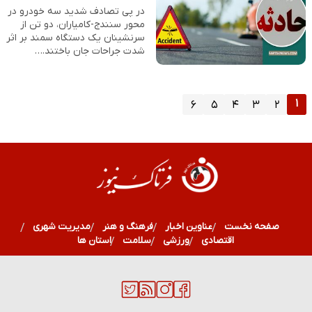
در پی تصادف شدید سه خودرو در
محور سنندج-کامیاران، دو تن از
سرنشینان یک دستگاه سمند بر اثر
شدت جراحات جان باختند.…
۱
۶
۵
۴
۳
۲
صفحه نخست
عناوین اخبار
فرهنگ و هنر
مدیریت شهری
اقتصادی
ورزشی
سلامت
استان ها