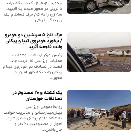
برخورد رخ‌به‌رخ یک دستگاه پراید
با تریلی در محور میمه به لایبید،
سه زن را به کام مرگ کشاند و یک
زن دیگر را راهی…
مرگ تلخ ۵ سرنشین دو خودرو
/ برخورد خودروی تیبا و پیکان
وانت فاجعه آفرید
رئیس مرکز ارتباطات وهدایت
عملیات اورژانس ۱۱۵ تربت جام
گفت: در تصادف دو خودروی تیبا و
پیکان وانت که ظهر امروز در
محور…
یک کشته و ۲۰ مصدوم در
تصادفات خوزستان
روابط‌عمومی اورژانس
پیش‌بیمارستانی و مدیریت حوادث
دانشگاه علوم پزشکی جندی‌شاپور
اهواز از مصدومیت ۲۰ نفر و
جان‌باختن…